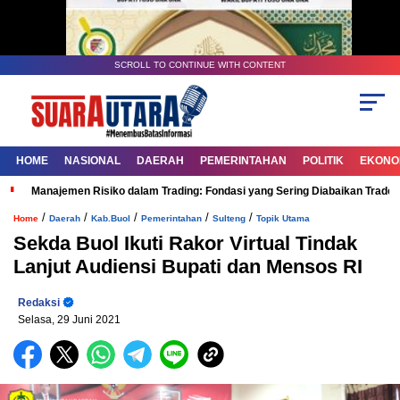
SCROLL TO CONTINUE WITH CONTENT
HOME
NASIONAL
DAERAH
PEMERINTAHAN
POLITIK
EKONOM
Manajemen Risiko dalam Trading: Fondasi yang Sering Diabaikan Trade
/
/
/
/
/
Home
Daerah
Kab.Buol
Pemerintahan
Sulteng
Topik Utama
Sekda Buol Ikuti Rakor Virtual Tindak
Lanjut Audiensi Bupati dan Mensos RI
Redaksi
Selasa, 29 Juni 2021