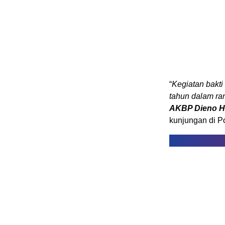
“
Kegiatan bakti
tahun dalam ra
AKBP Dieno He
kunjungan di P