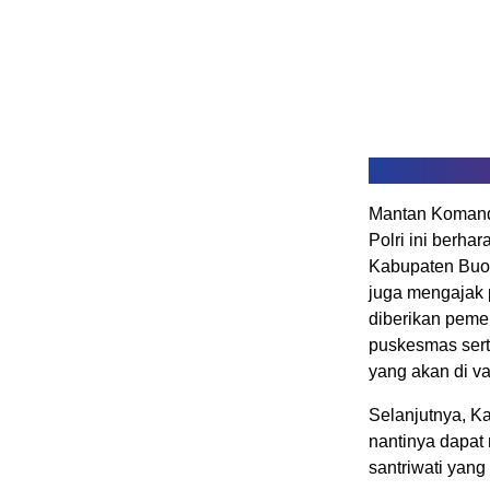
Mantan Komand
Polri ini berha
Kabupaten Buol
juga mengajak 
diberikan pemer
puskesmas sert
yang akan di va
Selanjutnya, K
nantinya dapat 
santriwati yang