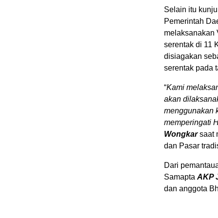
Selain itu kun
Pemerintah Dae
melaksanakan V
serentak di 11
disiagakan seba
serentak pada t
“
Kami melaksan
akan dilaksana
menggunakan k
memperingati 
Wongkar
saat 
dan Pasar tradi
Dari pemantauan
Samapta
AKP J
dan anggota Bh