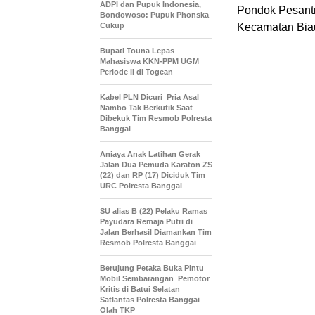
ADPI dan Pupuk Indonesia,
Pondok Pesantr
Bondowoso: Pupuk Phonska
Cukup
Kecamatan Biau
Bupati Touna Lepas
Mahasiswa KKN-PPM UGM
Periode II di Togean
Kabel PLN Dicuri Pria Asal
Nambo Tak Berkutik Saat
Dibekuk Tim Resmob Polresta
Banggai
Aniaya Anak Latihan Gerak
Jalan Dua Pemuda Karaton ZS
(22) dan RP (17) Diciduk Tim
URC Polresta Banggai
SU alias B (22) Pelaku Ramas
Payudara Remaja Putri di
Jalan Berhasil Diamankan Tim
Resmob Polresta Banggai
Berujung Petaka Buka Pintu
Mobil Sembarangan Pemotor
Kritis di Batui Selatan
Satlantas Polresta Banggai
Olah TKP