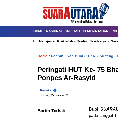
HOME
NASIONAL
DAERAH
PEMERINTAHAN
POL
Manajemen Risiko dalam Trading: Fondasi yang Seri
Home
Daerah
Kab.Buol
OPINI
Sulteng
/
/
/
/
/
Peringati HUT Ke- 75 Bh
Ponpes Ar-Rasyid
Redaksi
Jumat, 25 Juni 2021
Buol,
SUARA
Berita Terkait
pada tanggal 1 