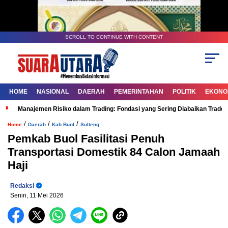
SCROLL TO CONTINUE WITH CONTENT
HOME
NASIONAL
DAERAH
PEMERINTAHAN
POLITIK
EKONOM
Manajemen Risiko dalam Trading: Fondasi yang Sering Diabaikan Trade
/
/
/
Home
Daerah
Kab.Buol
Sulteng
Pemkab Buol Fasilitasi Penuh
Transportasi Domestik 84 Calon Jamaah
Haji
Redaksi
Senin, 11 Mei 2026