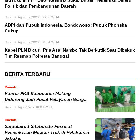
Muscab III PPP Buol Resmi Dibuka, Bupati Tekankan Sinergi
Politik dan Pembangunan Daerah
Sabtu, 8 Agustus 2026 - 06:06 WITA
ADPI dan Pupuk Indonesia, Bondowoso: Pupuk Phonska
Cukup
Sabtu, 8 Agustus 2026 - 01:34 WITA
Kabel PLN Dicuri Pria Asal Nambo Tak Berkutik Saat Dibekuk
Tim Resmob Polresta Banggai
BERITA TERBARU
Daerah
Kantor PKB Kabupaten Malang
Didorong Jadi Pusat Pelayanan Warga
Sabtu, 8 Agu 2026 - 18:08 WITA
Daerah
Satpolairud Situbondo Perketat
Pemeriksaan Muatan Truk di Pelabuhan
Jabgkar