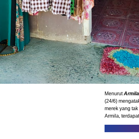
Menurut
Armila
(24/6) mengatak
merek yang tak 
Armila, terdapa