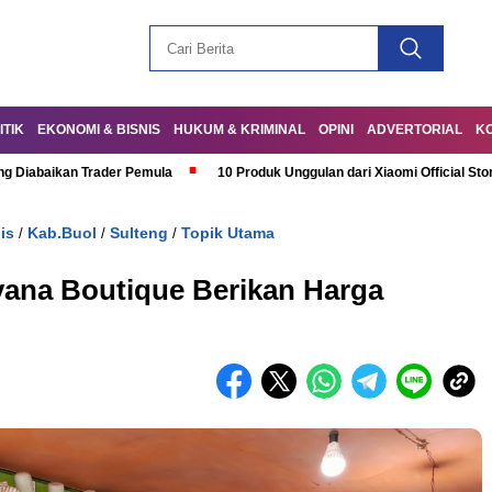
ITIK
EKONOMI & BISNIS
HUKUM & KRIMINAL
OPINI
ADVERTORIAL
K
ng Diabaikan Trader Pemula
10 Produk Unggulan dari Xiaomi Official Sto
is
Kab.Buol
Sulteng
Topik Utama
/
/
/
yana Boutique Berikan Harga