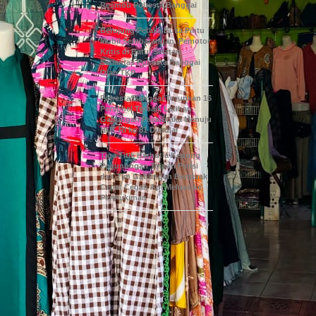
Resmob Polresta Banggai
Berujung Petaka Buka Pintu
Mobil Sembarangan Pemotor
Kritis di Batui Selatan
Satlantas Polresta Banggai
Olah TKP
Polresta Banggai Turunkan 16
Personel Terbaik Latihan
Gabungan Paskibraka Menuju
HUT RI ke 81 Dimulai
Tiga Titik Karhutla Kepung
Pegunungan Toipan Polisi
dan Tim Gabungan Bergerak
Cepat Cegah Api Meluas ke
Permukiman