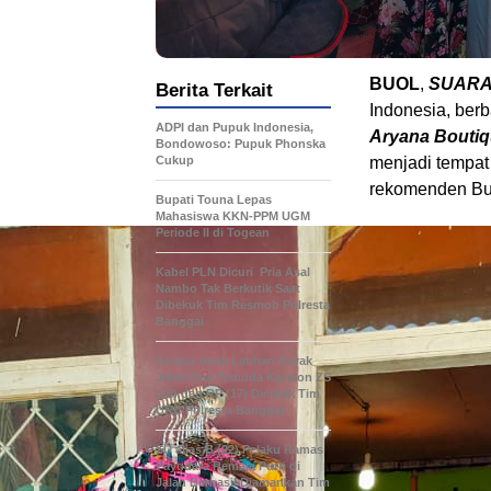
BUOL
,
SUARA
Berita Terkait
Indonesia, ber
ADPI dan Pupuk Indonesia,
Aryana Bouti
Bondowoso: Pupuk Phonska
Cukup
menjadi tempat 
rekomenden But
Bupati Touna Lepas
Mahasiswa KKN-PPM UGM
Periode II di Togean
Kabel PLN Dicuri Pria Asal
Nambo Tak Berkutik Saat
Dibekuk Tim Resmob Polresta
Banggai
Aniaya Anak Latihan Gerak
Jalan Dua Pemuda Karaton ZS
(22) dan RP (17) Diciduk Tim
URC Polresta Banggai
SU alias B (22) Pelaku Ramas
Payudara Remaja Putri di
Jalan Berhasil Diamankan Tim