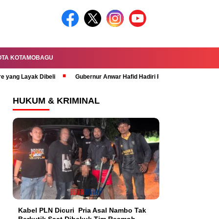
OTA KOTAMOBAGU
re yang Layak Dibeli
Gubernur Anwar Hafid Hadiri Rapat Paripurna HUT 
HUKUM & KRIMINAL
Kabel PLN Dicuri Pria Asal Nambo Tak
Berkutik Saat Dibekuk Tim Resmob