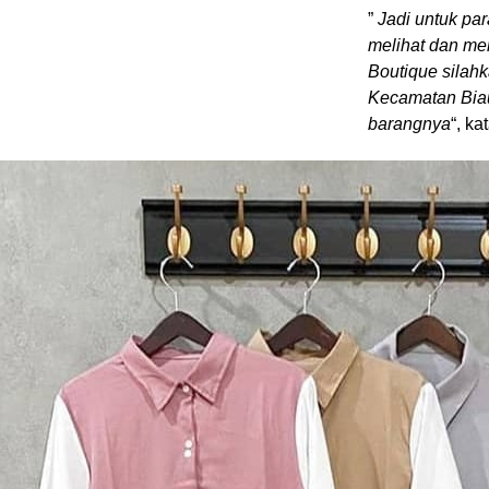
”
Jadi untuk pa
melihat dan me
Boutique silahk
Kecamatan Bia
barangnya
“, ka