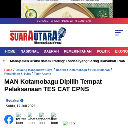
SCROLL TO CONTINUE WITH CONTENT
HOME
NASIONAL
DAERAH
PEMERINTAHAN
POLITIK
EKONOM
Manajemen Risiko dalam Trading: Fondasi yang Sering Diabaikan Trade
/
/
/
/
/
Home
Bolaang Mongondow Raya
Daerah
Kotamobagu
Pemerintahan
/
/
Pendidikan
Sulut
Topik Utama
MAN Kotamobagu Dipilih Tempat
Pelaksanaan TES CAT CPNS
Redaksi
Sabtu, 17 Juli 2021