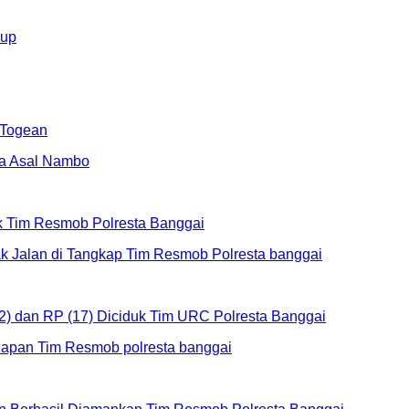
kup
 Togean
uk Tim Resmob Polresta Banggai
2) dan RP (17) Diciduk Tim URC Polresta Banggai