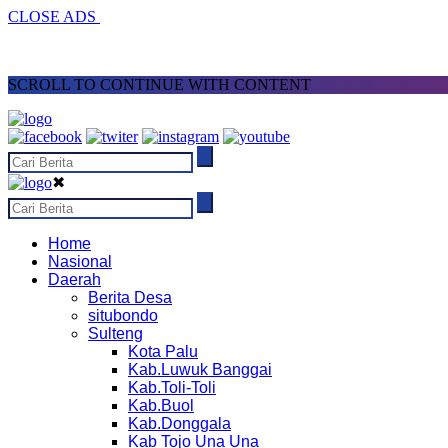
CLOSE ADS
SCROLL TO CONTINUE WITH CONTENT
✖
Home
Nasional
Daerah
Berita Desa
situbondo
Sulteng
Kota Palu
Kab.Luwuk Banggai
Kab.Toli-Toli
Kab.Buol
Kab.Donggala
Kab Tojo Una Una