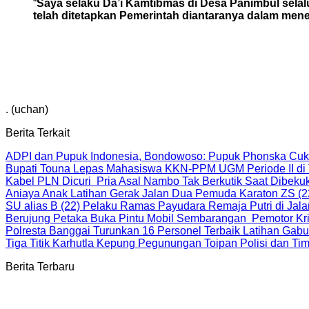
“
Saya selaku Da’i Kamtibmas di Desa Panimbul selal
telah ditetapkan Pemerintah diantaranya dalam men
. (uchan)
Berita Terkait
ADPI dan Pupuk Indonesia, Bondowoso: Pupuk Phonska Cu
Bupati Touna Lepas Mahasiswa KKN-PPM UGM Periode II di
Kabel PLN Dicuri Pria Asal Nambo Tak Berkutik Saat Dibek
Aniaya Anak Latihan Gerak Jalan Dua Pemuda Karaton ZS (2
SU alias B (22) Pelaku Ramas Payudara Remaja Putri di Jal
Berujung Petaka Buka Pintu Mobil Sembarangan Pemotor Kriti
Polresta Banggai Turunkan 16 Personel Terbaik Latihan Gab
Tiga Titik Karhutla Kepung Pegunungan Toipan Polisi dan 
Berita Terbaru