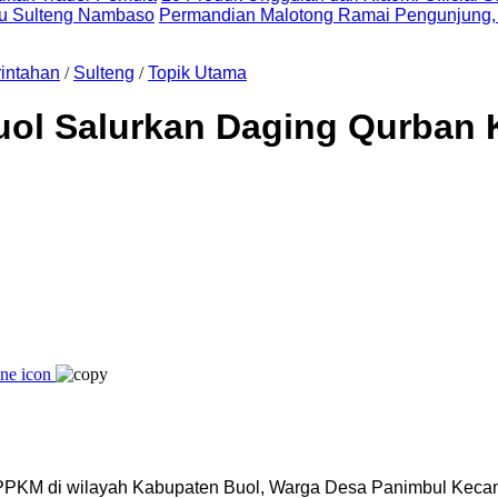
uju Sulteng Nambaso
Permandian Malotong Ramai Pengunjung,
intahan
/
Sulteng
/
Topik Utama
Buol Salurkan Daging Qurban
PKM di wilayah Kabupaten Buol, Warga Desa Panimbul Keca