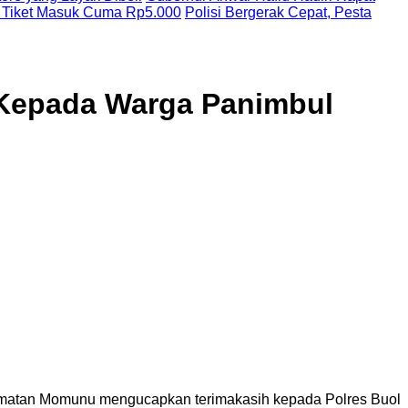
 Tiket Masuk Cuma Rp5.000
Polisi Bergerak Cepat, Pesta
 Kepada Warga Panimbul
matan Momunu mengucapkan terimakasih kepada Polres Buol