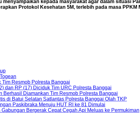
u menyampaikan kepada masyarakat agar dalam situasi Pand
erapkan Protokol Kesehatan 5M, terlebih pada masa PPKM M
kup
 Togean
uk Tim Resmob Polresta Banggai
2) dan RP (17) Diciduk Tim URC Polresta Banggai
an Berhasil Diamankan Tim Resmob Polresta Banggai
s di Batui Selatan Satlantas Polresta Banggai Olah TKP
ungan Paskibraka Menuju HUT RI ke 81 Dimulai
Tim Gabungan Bergerak Cepat Cegah Api Meluas ke Permukiman