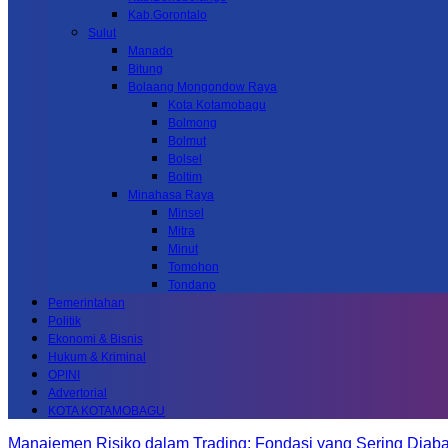
Kab.Gorontalo
Sulut
Manado
Bitung
Bolaang Mongondow Raya
Kota Kotamobagu
Bolmong
Bolmut
Bolsel
Boltim
Minahasa Raya
Minsel
Mitra
Minut
Tomohon
Tondano
Pemerintahan
Politik
Ekonomi & Bisnis
Hukum & Kriminal
OPINI
Advertorial
KOTA KOTAMOBAGU
Manajemen Risiko dalam Trading: Fondasi yang Sering Diab