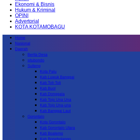
Ekonomi & Bisnis
Hukum & Kriminal
OPINI
Advertorial
KOTA KOTAMOBAGU
Home
Nasional
Daerah
Berita Desa
situbondo
Sulteng
Kota Palu
Kab.Luwuk Banggai
Kab.Toli-Toli
Kab.Buol
Kab.Donggala
Kab Tojo Una Una
Kab.Tojo Una-una
Kab.Banggai Laut
Gorontalo
Kota Gorontalo
Kab Gorontalo Utara
Kab Boalemo
Kab.Bonebolango