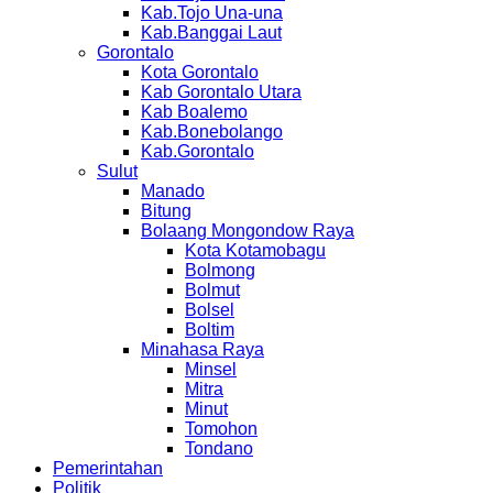
Kab.Tojo Una-una
Kab.Banggai Laut
Gorontalo
Kota Gorontalo
Kab Gorontalo Utara
Kab Boalemo
Kab.Bonebolango
Kab.Gorontalo
Sulut
Manado
Bitung
Bolaang Mongondow Raya
Kota Kotamobagu
Bolmong
Bolmut
Bolsel
Boltim
Minahasa Raya
Minsel
Mitra
Minut
Tomohon
Tondano
Pemerintahan
Politik