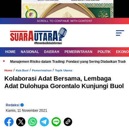
SCROLL TO CONTINUE WITH CONTENT
HOME
NASIONAL
DAERAH
PEMERINTAHAN
POLITIK
EKONOM
Manajemen Risiko dalam Trading: Fondasi yang Sering Diabaikan Trade
/
/
/
Home
Kab.Buol
Pemerintahan
Topik Utama
Kolaborasi Adat Bersama, Lembaga
Adat Dulohupa Gorontalo Kunjungi Buol
Redaksi
Kamis, 11 November 2021