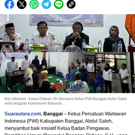
foto istimewa : Ketua Ridwan.SH Bersama Ketua PWI Banggai Abdul Saleh
serta Anggota Komisioner Bawaslu.
Suarautara.com
,
Banggai
– Ketua Persatuan Wartawan
Indonesia (PWI) Kabupaten Banggai, Abdul Saleh,
menyambut baik inisiatif Ketua Badan Pengawas