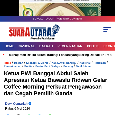
SCROLL TO CONTINUE WITH CONTENT
HOME
NASIONAL
DAERAH
PEMERINTAHAN
POLITIK
EKONOM
Manajemen Risiko dalam Trading: Fondasi yang Sering Diabaikan Trade
/
/
/
/
/
/
Home
Daerah
Ekonomi & Bisnis
Kab.Luwuk Banggai
Nasional
Parlemen
/
/
/
/
Pemerintahan
Politik
Sastra Seni Budaya
Sulteng
Topik Utama
Ketua PWI Banggai Abdul Saleh
Apresiasi Ketua Bawaslu Ridwan Gelar
Coffee Morning Perkuat Pengawasan
dan Cegah Pemilih Ganda
Dewi Qomariah
Rabu, 6 Mei 2026