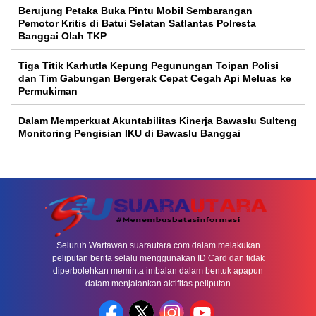
Berujung Petaka Buka Pintu Mobil Sembarangan
Pemotor Kritis di Batui Selatan Satlantas Polresta
Banggai Olah TKP
Tiga Titik Karhutla Kepung Pegunungan Toipan Polisi
dan Tim Gabungan Bergerak Cepat Cegah Api Meluas ke
Permukiman
Dalam Memperkuat Akuntabilitas Kinerja Bawaslu Sulteng
Monitoring Pengisian IKU di Bawaslu Banggai
Seluruh Wartawan suarautara.com dalam melakukan
peliputan berita selalu menggunakan ID Card dan tidak
diperbolehkan meminta imbalan dalam bentuk apapun
dalam menjalankan aktifitas peliputan