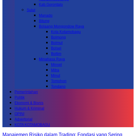
Kab.Gorontalo
Sulut
Manado
Bitung
Bolaang Mongondow Raya
Kota Kotamobagu
Bolmong
Bolmut
Bolsel
Boltim
Minahasa Raya
Minsel
Mitra
Minut
Tomohon
Tondano
Pemerintahan
Politik
Ekonomi & Bisnis
Hukum & Kriminal
OPINI
Advertorial
KOTA KOTAMOBAGU
Manajemen Risiko dalam Trading: Fondasi yang Sering