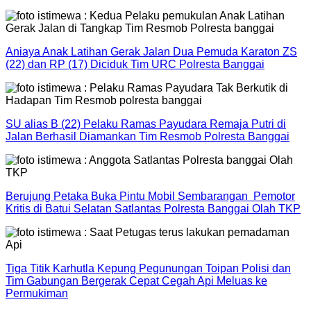
Aniaya Anak Latihan Gerak Jalan Dua Pemuda Karaton ZS
(22) dan RP (17) Diciduk Tim URC Polresta Banggai
SU alias B (22) Pelaku Ramas Payudara Remaja Putri di
Jalan Berhasil Diamankan Tim Resmob Polresta Banggai
Berujung Petaka Buka Pintu Mobil Sembarangan Pemotor
Kritis di Batui Selatan Satlantas Polresta Banggai Olah TKP
Tiga Titik Karhutla Kepung Pegunungan Toipan Polisi dan
Tim Gabungan Bergerak Cepat Cegah Api Meluas ke
Permukiman