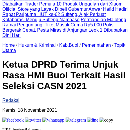
Diabaikan Trader Pemula
10 Produk Unggulan dari Xiaomi
Official Store yang Layak Dibeli
Gubernur Anwar Hafid Hadiri
Rapat Paripurna HUT ke-62 Sulteng, Ajak Perkuat
Kolaborasi Menuju Sulteng Nambaso
Permandian Malotong
Ramai Pengunjung, Tiket Masuk Cuma Rp5.000
Polisi
Bergerak Cepat, Pesta Miras di Anjungan Leok 1 Dibubarkan
Dini Hari
Home
/
Hukum & Kriminal
/
Kab.Buol
/
Pemerintahan
/
Topik
Utama
Ketua DPRD Terima Unjuk
Rasa HMI Buol Terkait Hasil
Seleksi CASN 2021
Redaksi
Kamis, 18 November 2021
URL berhasil dicopy