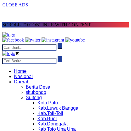
CLOSE ADS
SCROLL TO CONTINUE WITH CONTENT
✖
Home
Nasional
Daerah
Berita Desa
situbondo
Sulteng
Kota Palu
Kab.Luwuk Banggai
Kab.Toli-Toli
Kab.Buol
Kab.Donggala
Kab Tojo Una Una