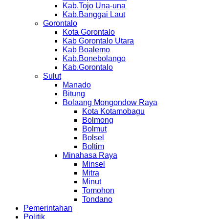
Kab.Tojo Una-una
Kab.Banggai Laut
Gorontalo
Kota Gorontalo
Kab Gorontalo Utara
Kab Boalemo
Kab.Bonebolango
Kab.Gorontalo
Sulut
Manado
Bitung
Bolaang Mongondow Raya
Kota Kotamobagu
Bolmong
Bolmut
Bolsel
Boltim
Minahasa Raya
Minsel
Mitra
Minut
Tomohon
Tondano
Pemerintahan
Politik