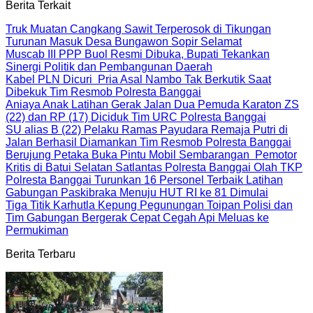
Berita Terkait
Truk Muatan Cangkang Sawit Terperosok di Tikungan
Turunan Masuk Desa Bungawon Sopir Selamat
Muscab III PPP Buol Resmi Dibuka, Bupati Tekankan
Sinergi Politik dan Pembangunan Daerah
Kabel PLN Dicuri Pria Asal Nambo Tak Berkutik Saat
Dibekuk Tim Resmob Polresta Banggai
Aniaya Anak Latihan Gerak Jalan Dua Pemuda Karaton ZS
(22) dan RP (17) Diciduk Tim URC Polresta Banggai
SU alias B (22) Pelaku Ramas Payudara Remaja Putri di
Jalan Berhasil Diamankan Tim Resmob Polresta Banggai
Berujung Petaka Buka Pintu Mobil Sembarangan Pemotor
Kritis di Batui Selatan Satlantas Polresta Banggai Olah TKP
Polresta Banggai Turunkan 16 Personel Terbaik Latihan
Gabungan Paskibraka Menuju HUT RI ke 81 Dimulai
Tiga Titik Karhutla Kepung Pegunungan Toipan Polisi dan
Tim Gabungan Bergerak Cepat Cegah Api Meluas ke
Permukiman
Berita Terbaru