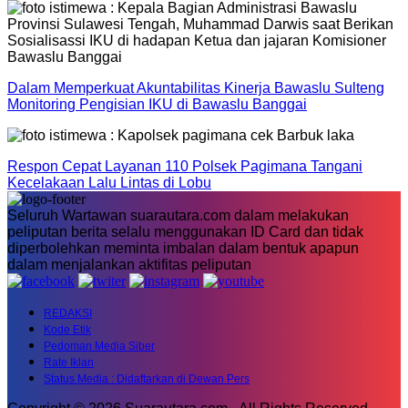
Dalam Memperkuat Akuntabilitas Kinerja Bawaslu Sulteng
Monitoring Pengisian IKU di Bawaslu Banggai
Respon Cepat Layanan 110 Polsek Pagimana Tangani
Kecelakaan Lalu Lintas di Lobu
Seluruh Wartawan suarautara.com dalam melakukan
peliputan berita selalu menggunakan ID Card dan tidak
diperbolehkan meminta imbalan dalam bentuk apapun
dalam menjalankan aktifitas peliputan
REDAKSI
Kode Etik
Pedoman Media Siber
Rate Iklan
Status Media : Didaftarkan di Dewan Pers