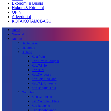
Ekonomi & Bisnis
Hukum & Kriminal
OPINI
Advertorial
KOTA KOTAMOBAGU
Home
Nasional
Daerah
Berita Desa
situbondo
Sulteng
Kota Palu
Kab.Luwuk Banggai
Kab.Toli-Toli
Kab.Buol
Kab.Donggala
Kab Tojo Una Una
Kab.Tojo Una-una
Kab.Banggai Laut
Gorontalo
Kota Gorontalo
Kab Gorontalo Utara
Kab Boalemo
Kab.Bonebolango