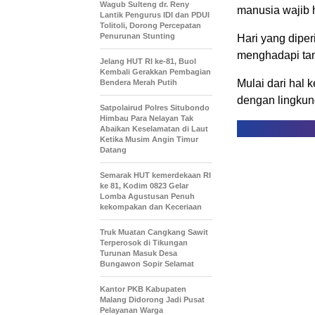
Wagub Sulteng dr. Reny
manusia wajib 
Lantik Pengurus IDI dan PDUI
Tolitoli, Dorong Percepatan
Penurunan Stunting
Hari yang dipe
menghadapi tan
Jelang HUT RI ke-81, Buol
Kembali Gerakkan Pembagian
Mulai dari hal 
Bendera Merah Putih
dengan lingkung
Satpolairud Polres Situbondo
Himbau Para Nelayan Tak
Abaikan Keselamatan di Laut
Ketika Musim Angin Timur
Datang
Semarak HUT kemerdekaan RI
ke 81, Kodim 0823 Gelar
Lomba Agustusan Penuh
kekompakan dan Keceriaan
Truk Muatan Cangkang Sawit
Terperosok di Tikungan
Turunan Masuk Desa
Bungawon Sopir Selamat
Kantor PKB Kabupaten
Malang Didorong Jadi Pusat
Pelayanan Warga