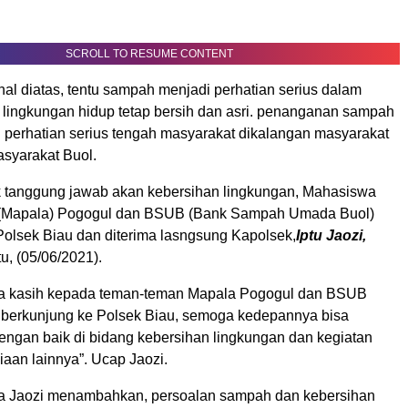
SCROLL TO RESUME CONTENT
hal diatas, tentu sampah menjadi perhatian serius dalam
lingkungan hidup tetap bersih dan asri. penanganan sampah
i perhatian serius tengah masyarakat dikalangan masyarakat
asyarakat Buol.
 tanggung jawab akan kebersihan lingkungan, Mahasiswa
 (Mapala) Pogogul dan BSUB (Bank Sampah Umada Buol)
Polsek Biau dan diterima lasngsung Kapolsek,
Iptu Jaozi,
tu, (05/06/2021).
ma kasih kepada teman-teman Mapala Pogogul dan BSUB
i berkunjung ke Polsek Biau, semoga kedepannya bisa
engan baik di bidang kebersihan lingkungan dan kegiatan
aan lainnya”. Ucap Jaozi.
ata Jaozi menambahkan, persoalan sampah dan kebersihan