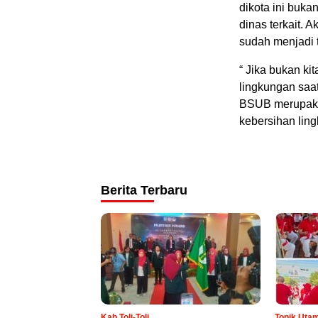
dikota ini buk
dinas terkait. 
sudah menjadi 
“ Jika bukan ki
lingkungan saat
BSUB merupaka
kebersihan lin
Berita Terbaru
Kab.Toli-Toli
Topik Uta