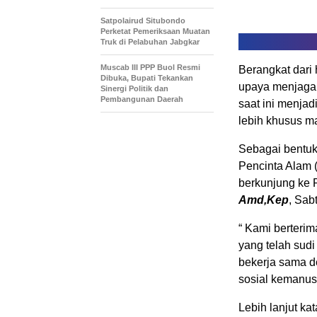
Satpolairud Situbondo
Perketat Pemeriksaan Muatan
Truk di Pelabuhan Jabgkar
Muscab III PPP Buol Resmi
Berangkat dari 
Dibuka, Bupati Tekankan
upaya menjaga 
Sinergi Politik dan
Pembangunan Daerah
saat ini menjad
lebih khusus m
Sebagai bentuk
Pencinta Alam
berkunjung ke 
Amd,Kep
, Sab
“ Kami berteri
yang telah sud
bekerja sama d
sosial kemanusi
Lebih lanjut k