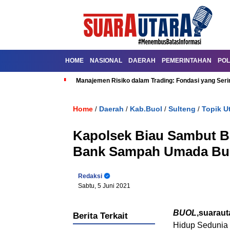
HOME
NASIONAL
DAERAH
PEMERINTAHAN
POL
Manajemen Risiko dalam Trading: Fondasi yang Seri
Home
Daerah
Kab.Buol
Sulteng
Topik U
/
/
/
/
Kapolsek Biau Sambut B
Bank Sampah Umada Bu
Redaksi
Sabtu, 5 Juni 2021
BUOL
,suarau
Berita Terkait
Hidup Sedunia 