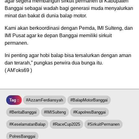
agar segera membangun sirkuit permanen di Kabupaten
Banggai sebagai wadah bagi generasi muda menyalurkan
minat dan bakat di dunia balap motor.
Kami akan berkoordinasi dengan Pemda, IMI Sulteng, dan
IMI Pusat agar ke depan Banggai memiliki sirkuit
permanen.
Ini penting agar hobi balap bisa tersalurkan dengan aman
dan terarah,” pungkas perwira dua bunga itu.
( AM’oks69 )
Tag :
#AzzamFerdiansyah
#BalapMotorBanggai
#BeritaBanggai
#IMISulteng
#KapolresBanggai
#KeselamatanBalap
#RaceCup2025
#SirkuitPermanen
PolresBanggai