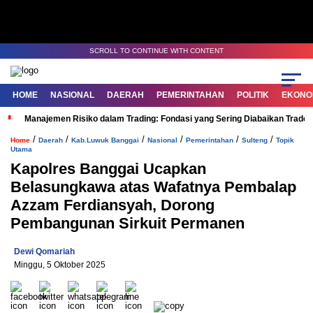
SCROLL TO CONTINUE WITH CONTENT
HOME
NASIONAL
DAERAH
PEMERINTAHAN
POLITIK
EKONOM
Manajemen Risiko dalam Trading: Fondasi yang Sering Diabaikan Trade
/
/
/
/
/
/
Home
Daerah
Kab.Luwuk Banggai
Nasional
Pemerintahan
Sulteng
Topik
Utama
Kapolres Banggai Ucapkan
Belasungkawa atas Wafatnya Pembalap
Azzam Ferdiansyah, Dorong
Pembangunan Sirkuit Permanen
Dewi Qomariah
Minggu, 5 Oktober 2025