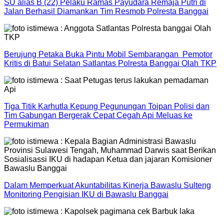
SU alias B (22) Pelaku Ramas Payudara Remaja Putri di
Jalan Berhasil Diamankan Tim Resmob Polresta Banggai
Berujung Petaka Buka Pintu Mobil Sembarangan Pemotor
Kritis di Batui Selatan Satlantas Polresta Banggai Olah TKP
Tiga Titik Karhutla Kepung Pegunungan Toipan Polisi dan
Tim Gabungan Bergerak Cepat Cegah Api Meluas ke
Permukiman
Dalam Memperkuat Akuntabilitas Kinerja Bawaslu Sulteng
Monitoring Pengisian IKU di Bawaslu Banggai