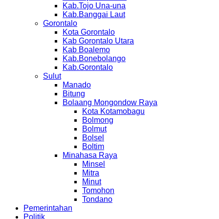
Kab.Tojo Una-una
Kab.Banggai Laut
Gorontalo
Kota Gorontalo
Kab Gorontalo Utara
Kab Boalemo
Kab.Bonebolango
Kab.Gorontalo
Sulut
Manado
Bitung
Bolaang Mongondow Raya
Kota Kotamobagu
Bolmong
Bolmut
Bolsel
Boltim
Minahasa Raya
Minsel
Mitra
Minut
Tomohon
Tondano
Pemerintahan
Politik