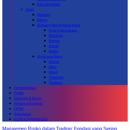
Kab.Gorontalo
Sulut
Manado
Bitung
Bolaang Mongondow Raya
Kota Kotamobagu
Bolmong
Bolmut
Bolsel
Boltim
Minahasa Raya
Minsel
Mitra
Minut
Tomohon
Tondano
Pemerintahan
Politik
Ekonomi & Bisnis
Hukum & Kriminal
OPINI
Advertorial
KOTA KOTAMOBAGU
Manajemen Risiko dalam Trading: Fondasi yang Sering