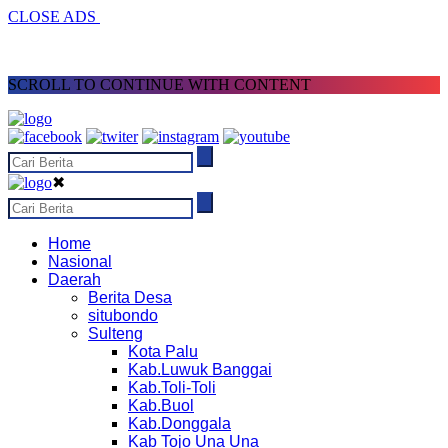
CLOSE ADS
SCROLL TO CONTINUE WITH CONTENT
✖
Home
Nasional
Daerah
Berita Desa
situbondo
Sulteng
Kota Palu
Kab.Luwuk Banggai
Kab.Toli-Toli
Kab.Buol
Kab.Donggala
Kab Tojo Una Una