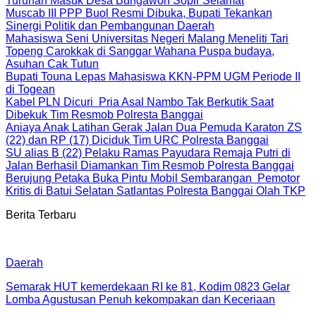
Turunan Masuk Desa Bungawon Sopir Selamat
Muscab III PPP Buol Resmi Dibuka, Bupati Tekankan
Sinergi Politik dan Pembangunan Daerah
Mahasiswa Seni Universitas Negeri Malang Meneliti Tari
Topeng Carokkak di Sanggar Wahana Puspa budaya,
Asuhan Cak Tutun
Bupati Touna Lepas Mahasiswa KKN-PPM UGM Periode II
di Togean
Kabel PLN Dicuri Pria Asal Nambo Tak Berkutik Saat
Dibekuk Tim Resmob Polresta Banggai
Aniaya Anak Latihan Gerak Jalan Dua Pemuda Karaton ZS
(22) dan RP (17) Diciduk Tim URC Polresta Banggai
SU alias B (22) Pelaku Ramas Payudara Remaja Putri di
Jalan Berhasil Diamankan Tim Resmob Polresta Banggai
Berujung Petaka Buka Pintu Mobil Sembarangan Pemotor
Kritis di Batui Selatan Satlantas Polresta Banggai Olah TKP
Berita Terbaru
Daerah
Semarak HUT kemerdekaan RI ke 81, Kodim 0823 Gelar
Lomba Agustusan Penuh kekompakan dan Keceriaan