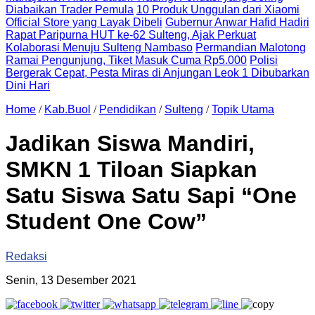
Diabaikan Trader Pemula
10 Produk Unggulan dari Xiaomi
Official Store yang Layak Dibeli
Gubernur Anwar Hafid Hadiri
Rapat Paripurna HUT ke-62 Sulteng, Ajak Perkuat
Kolaborasi Menuju Sulteng Nambaso
Permandian Malotong
Ramai Pengunjung, Tiket Masuk Cuma Rp5.000
Polisi
Bergerak Cepat, Pesta Miras di Anjungan Leok 1 Dibubarkan
Dini Hari
Home
/
Kab.Buol
/
Pendidikan
/
Sulteng
/
Topik Utama
Jadikan Siswa Mandiri,
SMKN 1 Tiloan Siapkan
Satu Siswa Satu Sapi “One
Student One Cow”
Redaksi
Senin, 13 Desember 2021