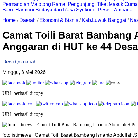
Permandian Malotong Ramai Pengunjung, Tiket Masuk Cuma
Baru, Harmoni Budaya dan Rasa Syukur di Pesisir Ampana
Home
/
Daerah
/
Ekonomi & Bisnis
/
Kab.Luwuk Banggai
/
Nas
Camat Toili Barat Bambang 
Anggaran di HUT ke 44 Des
Dewi Qomariah
Minggu, 3 Mei 2026
URL berhasil dicopy
URL berhasil dicopy
foto istimewa : Camat Toili Barat Bambang Isnanto Abdulla