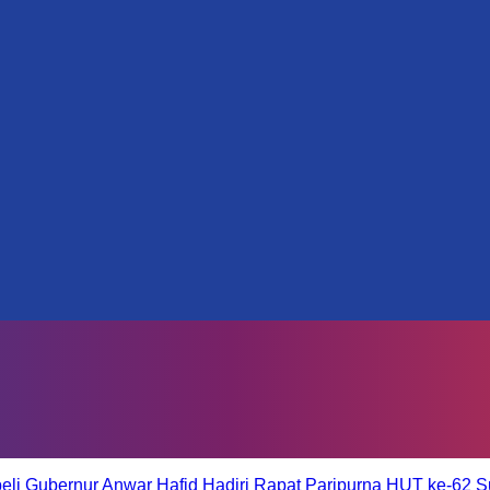
eli
Gubernur Anwar Hafid Hadiri Rapat Paripurna HUT ke-62 S