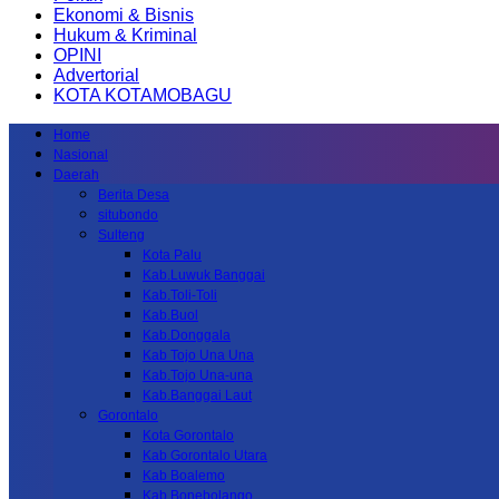
Ekonomi & Bisnis
Hukum & Kriminal
OPINI
Advertorial
KOTA KOTAMOBAGU
Home
Nasional
Daerah
Berita Desa
situbondo
Sulteng
Kota Palu
Kab.Luwuk Banggai
Kab.Toli-Toli
Kab.Buol
Kab.Donggala
Kab Tojo Una Una
Kab.Tojo Una-una
Kab.Banggai Laut
Gorontalo
Kota Gorontalo
Kab Gorontalo Utara
Kab Boalemo
Kab.Bonebolango