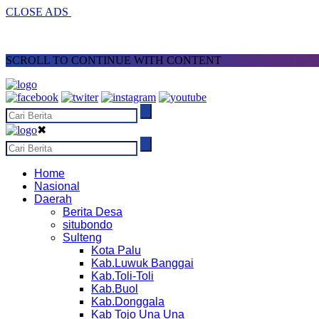
CLOSE ADS
SCROLL TO CONTINUE WITH CONTENT
✖
Home
Nasional
Daerah
Berita Desa
situbondo
Sulteng
Kota Palu
Kab.Luwuk Banggai
Kab.Toli-Toli
Kab.Buol
Kab.Donggala
Kab Tojo Una Una