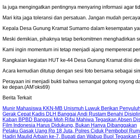
Ia juga mengingatkan pentingnya menyaring informasi agar 
Mari kita jaga toleransi dan persatuan. Jangan mudah perca
Kepala Desa Gunung Kramat Sumarno dalam kesempatan yan
Meski demikian, pihaknya tetap berkomitmen menghadirkan 
Kami ingin momentum ini tetap menjadi ajang mempererat per
Rangkaian kegiatan HUT ke-44 Desa Gunung Kramat diisi den
Acara kemudian ditutup dengan sesi foto bersama sebagai s
Perayaan ini menjadi bukti bahwa semangat gotong royong d
ke depan.(AM’oks69)
Berita Terkait
Munir Mahasiswa KKN-MB Unismuh Luwuk Berikan Penyuluh
Gerak Cepat Kadis DLH Banggai Andi Rustam Benahi Disipl
Kaban BPBD Banggai Moh Rifai Mahiwa Tegaskan Absen Disip
Film Indonesia Harus Didukung, Bukan Hanya Dibanggakan
Pelaku Gasak Uang Rp 18 Juta, Polres Ciduk Pembobol Rum
Hadiri Maulid Arbain ke-7, Bupati dan Wabup Buol Tegaskan