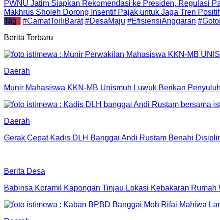
PWNU Jatim Siapkan Rekomendasi ke Presiden, Regulasi Pa
Makhrus Sholeh Dorong Insentif Pajak untuk Jaga Tren Posit
Tag :
#CamatToiliBarat
#DesaMaju
#EfisiensiAnggaran
#Goto
Berita Terbaru
Daerah
Munir Mahasiswa KKN-MB Unismuh Luwuk Berikan Penyuluh
Daerah
Gerak Cepat Kadis DLH Banggai Andi Rustam Benahi Disipl
Berita Desa
Babinsa Koramil Kapongan Tinjau Lokasi Kebakaran Rumah