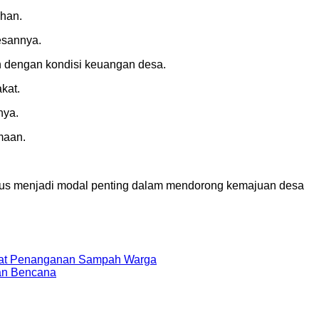
ahan.
esannya.
 dengan kondisi keuangan desa.
kat.
nya.
maan.
ligus menjadi modal penting dalam mendorong kemajuan desa
epat Penanganan Sampah Warga
aan Bencana