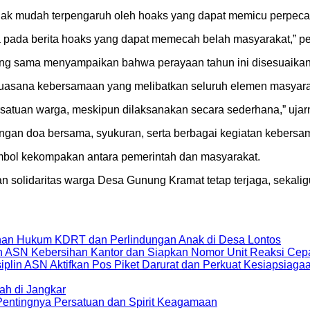
tidak mudah terpengaruh oleh hoaks yang dapat memicu perpec
ya pada berita hoaks yang dapat memecah belah masyarakat,” p
g sama menyampaikan bahwa perayaan tahun ini disesuaikan
suasana kebersamaan yang melibatkan seluruh elemen masyara
satuan warga, meskipun dilaksanakan secara sederhana,” ujar
gan doa bersama, syukuran, serta berbagai kegiatan kebersa
imbol kekompakan antara pemerintah dan masyarakat.
an solidaritas warga Desa Gunung Kramat tetap terjaga, seka
an Hukum KDRT dan Perlindungan Anak di Desa Lontos
in ASN Kebersihan Kantor dan Siapkan Nomor Unit Reaksi C
lin ASN Aktifkan Pos Piket Darurat dan Perkuat Kesiapsiag
ah di Jangkar
 Pentingnya Persatuan dan Spirit Keagamaan