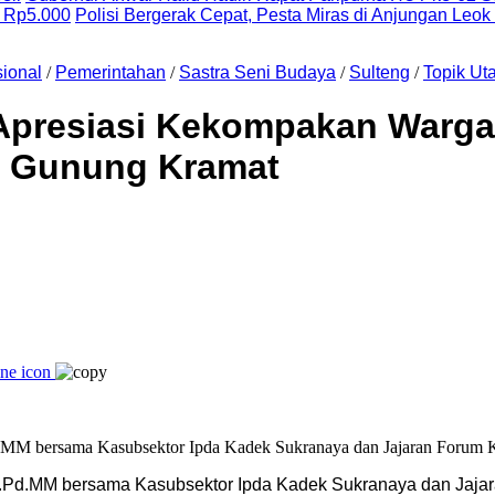
 Rp5.000
Polisi Bergerak Cepat, Pesta Miras di Anjungan Leok
ional
/
Pemerintahan
/
Sastra Seni Budaya
/
Sulteng
/
Topik Ut
Apresiasi Kekompakan Warga 
a Gunung Kramat
h.S.Pd.MM bersama Kasubsektor Ipda Kadek Sukranaya dan Jaj