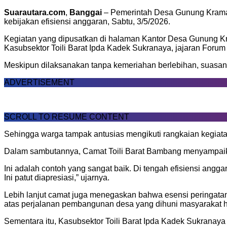
Suarautara.com
,
Banggai
– Pemerintah Desa Gunung Kramat
kebijakan efisiensi anggaran, Sabtu, 3/5/2026.
Kegiatan yang dipusatkan di halaman Kantor Desa Gunung Kram
Kasubsektor Toili Barat Ipda Kadek Sukranaya, jajaran Forum
Meskipun dilaksanakan tanpa kemeriahan berlebihan, suasan
ADVERTISEMENT
SCROLL TO RESUME CONTENT
Sehingga warga tampak antusias mengikuti rangkaian kegiat
Dalam sambutannya, Camat Toili Barat Bambang menyampaikan
Ini adalah contoh yang sangat baik. Di tengah efisiensi 
Ini patut diapresiasi,” ujarnya.
Lebih lanjut camat juga menegaskan bahwa esensi peringatan 
atas perjalanan pembangunan desa yang dihuni masyarakat 
Sementara itu, Kasubsektor Toili Barat Ipda Kadek Sukranay