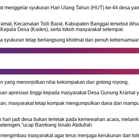
 menggelar syukuran Hari Ulang Tahun (HUT) ke-44 desa ya
at, Kecamatan Toili Barat, Kabupaten Banggai tersebut dihadi
 Kepala Desa (Kades), serta tokoh masyarakat setempat.
a syukuran tetap berlangsung khidmat dan penuh kebersamaan
an yang menonjolkan nilai kekompakan dan gotong royong.
 apresiasi tinggi kepada masyarakat Desa Gunung Kramat yan
anggaran, masyarakat tetap kompak mengumpulkan dana dan ma
hari jadi desa bukan terletak pada kemewahan acara, melainka
heterogen,”ucap Bambang Isnato Abdullah
a mengimbau masyarakat agar terus menjaga kerukunan dan tol