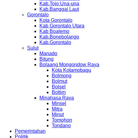
Kab.Tojo Una-una
Kab.Banggai Laut
Gorontalo
Kota Gorontalo
Kab Gorontalo Utara
Kab Boalemo
Kab.Bonebolango
Kab.Gorontalo
Sulut
Manado
Bitung
Bolaang Mongondow Raya
Kota Kotamobagu
Bolmong
Bolmut
Bolsel
Boltim
Minahasa Raya
Minsel
Mitra
Minut
Tomohon
Tondano
Pemerintahan
Politik