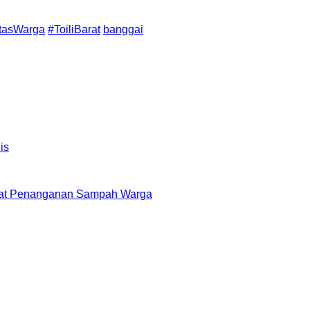
itasWarga
#ToiliBarat
banggai
epat Penanganan Sampah Warga