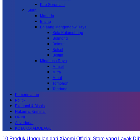
Kab.Gorontalo
Sulut
Manado
Bitung
Bolaang Mongondow Raya
Kota Kotamobagu
Bolmong
Bolmut
Bolsel
Boltim
Minahasa Raya
Minsel
Mitra
Minut
Tomohon
Tondano
Pemerintahan
Politik
Ekonomi & Bisnis
Hukum & Kriminal
OPINI
Advertorial
KOTA KOTAMOBAGU
10 Produk Unggulan dari Xiaomi Official Store yang Layak Dib