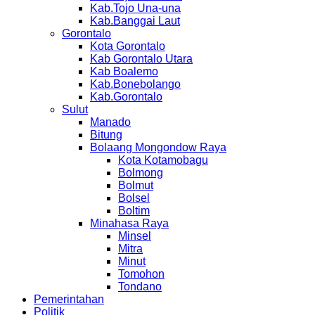
Kab.Tojo Una-una
Kab.Banggai Laut
Gorontalo
Kota Gorontalo
Kab Gorontalo Utara
Kab Boalemo
Kab.Bonebolango
Kab.Gorontalo
Sulut
Manado
Bitung
Bolaang Mongondow Raya
Kota Kotamobagu
Bolmong
Bolmut
Bolsel
Boltim
Minahasa Raya
Minsel
Mitra
Minut
Tomohon
Tondano
Pemerintahan
Politik