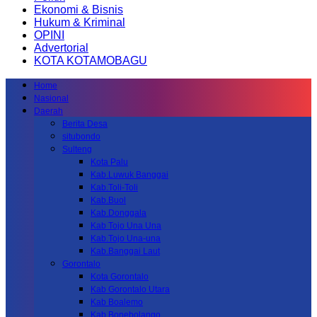
Ekonomi & Bisnis
Hukum & Kriminal
OPINI
Advertorial
KOTA KOTAMOBAGU
Home
Nasional
Daerah
Berita Desa
situbondo
Sulteng
Kota Palu
Kab.Luwuk Banggai
Kab.Toli-Toli
Kab.Buol
Kab.Donggala
Kab Tojo Una Una
Kab.Tojo Una-una
Kab.Banggai Laut
Gorontalo
Kota Gorontalo
Kab Gorontalo Utara
Kab Boalemo
Kab.Bonebolango