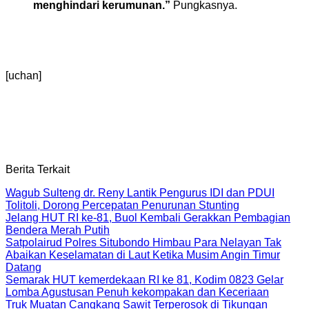
menghindari kerumunan.”
Pungkasnya.
[uchan]
Berita Terkait
Wagub Sulteng dr. Reny Lantik Pengurus IDI dan PDUI
Tolitoli, Dorong Percepatan Penurunan Stunting
Jelang HUT RI ke-81, Buol Kembali Gerakkan Pembagian
Bendera Merah Putih
Satpolairud Polres Situbondo Himbau Para Nelayan Tak
Abaikan Keselamatan di Laut Ketika Musim Angin Timur
Datang
Semarak HUT kemerdekaan RI ke 81, Kodim 0823 Gelar
Lomba Agustusan Penuh kekompakan dan Keceriaan
Truk Muatan Cangkang Sawit Terperosok di Tikungan