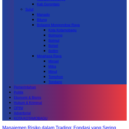
Kab.Gorontalo
Sulut
Manado
Bitung
Bolaang Mongondow Raya
Kota Kotamobagu
Bolmong
Bolmut
Bolsel
Boltim
Minahasa Raya
Minsel
Mitra
Minut
Tomohon
Tondano
Pemerintahan
Politik
Ekonomi & Bisnis
Hukum & Kriminal
OPINI
Advertorial
KOTA KOTAMOBAGU
Manajemen Risiko dalam Trading: Fondasi yang Sering