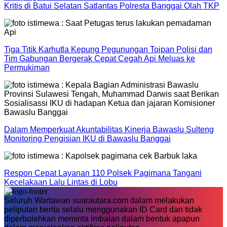
Kritis di Batui Selatan Satlantas Polresta Banggai Olah TKP
Tiga Titik Karhutla Kepung Pegunungan Toipan Polisi dan
Tim Gabungan Bergerak Cepat Cegah Api Meluas ke
Permukiman
Dalam Memperkuat Akuntabilitas Kinerja Bawaslu Sulteng
Monitoring Pengisian IKU di Bawaslu Banggai
Respon Cepat Layanan 110 Polsek Pagimana Tangani
Kecelakaan Lalu Lintas di Lobu
Seluruh Wartawan suarautara.com dalam melakukan
peliputan berita selalu menggunakan ID Card dan tidak
diperbolehkan meminta imbalan dalam bentuk apapun