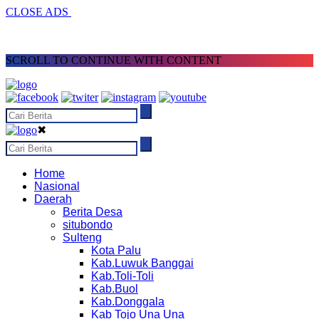
CLOSE ADS
SCROLL TO CONTINUE WITH CONTENT
✖
Home
Nasional
Daerah
Berita Desa
situbondo
Sulteng
Kota Palu
Kab.Luwuk Banggai
Kab.Toli-Toli
Kab.Buol
Kab.Donggala
Kab Tojo Una Una