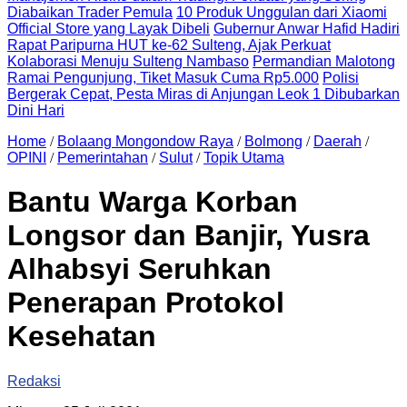
Diabaikan Trader Pemula
10 Produk Unggulan dari Xiaomi
Official Store yang Layak Dibeli
Gubernur Anwar Hafid Hadiri
Rapat Paripurna HUT ke-62 Sulteng, Ajak Perkuat
Kolaborasi Menuju Sulteng Nambaso
Permandian Malotong
Ramai Pengunjung, Tiket Masuk Cuma Rp5.000
Polisi
Bergerak Cepat, Pesta Miras di Anjungan Leok 1 Dibubarkan
Dini Hari
Home
/
Bolaang Mongondow Raya
/
Bolmong
/
Daerah
/
OPINI
/
Pemerintahan
/
Sulut
/
Topik Utama
Bantu Warga Korban
Longsor dan Banjir, Yusra
Alhabsyi Seruhkan
Penerapan Protokol
Kesehatan
Redaksi