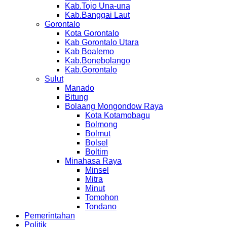
Kab.Tojo Una-una
Kab.Banggai Laut
Gorontalo
Kota Gorontalo
Kab Gorontalo Utara
Kab Boalemo
Kab.Bonebolango
Kab.Gorontalo
Sulut
Manado
Bitung
Bolaang Mongondow Raya
Kota Kotamobagu
Bolmong
Bolmut
Bolsel
Boltim
Minahasa Raya
Minsel
Mitra
Minut
Tomohon
Tondano
Pemerintahan
Politik