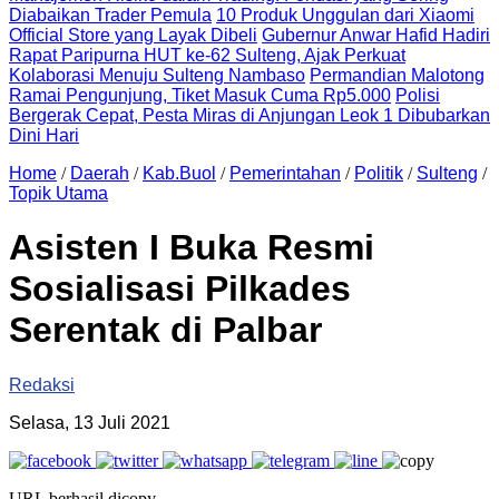
Diabaikan Trader Pemula
10 Produk Unggulan dari Xiaomi
Official Store yang Layak Dibeli
Gubernur Anwar Hafid Hadiri
Rapat Paripurna HUT ke-62 Sulteng, Ajak Perkuat
Kolaborasi Menuju Sulteng Nambaso
Permandian Malotong
Ramai Pengunjung, Tiket Masuk Cuma Rp5.000
Polisi
Bergerak Cepat, Pesta Miras di Anjungan Leok 1 Dibubarkan
Dini Hari
Home
/
Daerah
/
Kab.Buol
/
Pemerintahan
/
Politik
/
Sulteng
/
Topik Utama
Asisten I Buka Resmi
Sosialisasi Pilkades
Serentak di Palbar
Redaksi
Selasa, 13 Juli 2021
URL berhasil dicopy