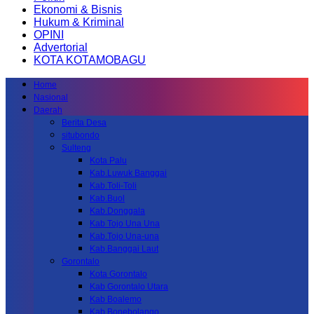
Ekonomi & Bisnis
Hukum & Kriminal
OPINI
Advertorial
KOTA KOTAMOBAGU
Home
Nasional
Daerah
Berita Desa
situbondo
Sulteng
Kota Palu
Kab.Luwuk Banggai
Kab.Toli-Toli
Kab.Buol
Kab.Donggala
Kab Tojo Una Una
Kab.Tojo Una-una
Kab.Banggai Laut
Gorontalo
Kota Gorontalo
Kab Gorontalo Utara
Kab Boalemo
Kab.Bonebolango