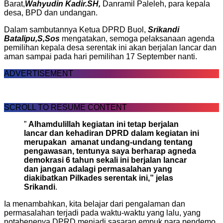
Barat,
Wahyudin Kadir.SH,
Danramil Paleleh, para kepala
desa, BPD dan undangan.
Dalam sambutannya Ketua DPRD Buol,
Srikandi
Batalipu,S,Sos
mengatakan, semoga pelaksanaan agenda
pemilihan kepala desa serentak ini akan berjalan lancar dan
aman sampai pada hari pemilihan 17 September nanti.
ADVERTISEMENT
SCROLL TO RESUME CONTENT
”
Alhamdulillah kegiatan ini tetap berjalan
lancar dan kehadiran DPRD dalam kegiatan ini
merupakan amanat undang-undang tentang
pengawasan, tentunya saya berharap agneda
demokrasi 6 tahun sekali ini berjalan lancar
dan jangan adalagi permasalahan yang
diakibatkan Pilkades serentak ini,” jelas
Srikandi
.
Ia menambahkan, kita belajar dari pengalaman dan
permasalahan terjadi pada waktu-waktu yang lalu, yang
notabenenya DPRD menjadi sasaran empuk para pendemo