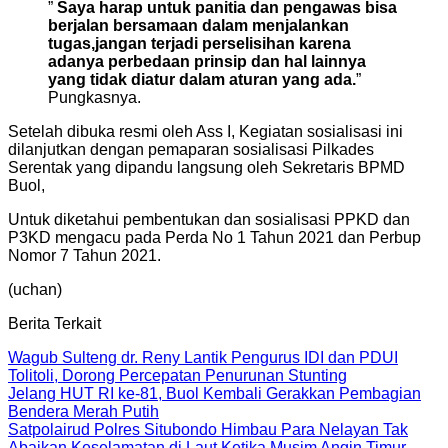
”
Saya harap untuk panitia dan pengawas bisa
berjalan bersamaan dalam menjalankan
tugas,jangan terjadi perselisihan karena
adanya perbedaan prinsip dan hal lainnya
yang tidak diatur dalam aturan yang ada.
”
Pungkasnya.
Setelah dibuka resmi oleh Ass I, Kegiatan sosialisasi ini
dilanjutkan dengan pemaparan sosialisasi Pilkades
Serentak yang dipandu langsung oleh Sekretaris BPMD
Buol,
Untuk diketahui pembentukan dan sosialisasi PPKD dan
P3KD mengacu pada Perda No 1 Tahun 2021 dan Perbup
Nomor 7 Tahun 2021.
(uchan)
Berita Terkait
Wagub Sulteng dr. Reny Lantik Pengurus IDI dan PDUI
Tolitoli, Dorong Percepatan Penurunan Stunting
Jelang HUT RI ke-81, Buol Kembali Gerakkan Pembagian
Bendera Merah Putih
Satpolairud Polres Situbondo Himbau Para Nelayan Tak
Abaikan Keselamatan di Laut Ketika Musim Angin Timur