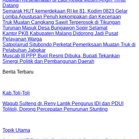
Datang
Semarak HUT kemerdekaan RI ke 81, Kodim 0823 Gelar
Lomba Agustusan Penuh kekompakan dan Keceriaan
Truk Muatan Cangkang Sawit Terperosok di Tikungan
Turunan Masuk Desa Bungawon Sopir Selamat
Kantor PKB Kabupaten Malang Didorong Jadi Pusat
Pelayanan Warga
Satpolairud Situbondo Perketat Pemeriksaan Muatan Truk di
Pelabuhan Jabgkar
Muscab III PPP Buol Resmi Dibuka, Bupati Tekankan
Sinergi Politik dan Pembangunan Daerah
Berita Terbaru
Kab.Toli-Toli
Wagub Sulteng dr. Reny Lantik Pengurus IDI dan PDUI
Tolitoli, Dorong Percepatan Penurunan Stunting
Topik Utama