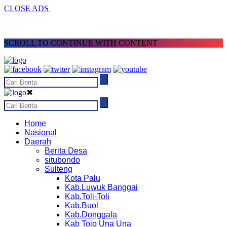
CLOSE ADS
SCROLL TO CONTINUE WITH CONTENT
✖
Home
Nasional
Daerah
Berita Desa
situbondo
Sulteng
Kota Palu
Kab.Luwuk Banggai
Kab.Toli-Toli
Kab.Buol
Kab.Donggala
Kab Tojo Una Una