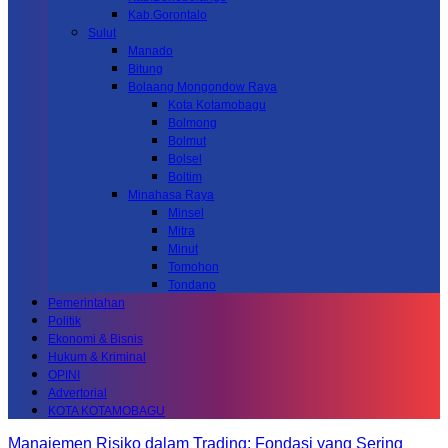
Kab.Gorontalo
Sulut
Manado
Bitung
Bolaang Mongondow Raya
Kota Kotamobagu
Bolmong
Bolmut
Bolsel
Boltim
Minahasa Raya
Minsel
Mitra
Minut
Tomohon
Tondano
Pemerintahan
Politik
Ekonomi & Bisnis
Hukum & Kriminal
OPINI
Advertorial
KOTA KOTAMOBAGU
Manajemen Risiko dalam Trading: Fondasi yang Sering