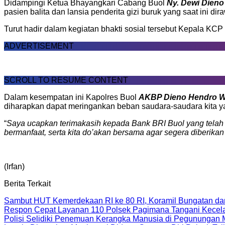
Didampingi Ketua Bhayangkari Cabang Buol
Ny. Dewi Dien
pasien balita dan lansia penderita gizi buruk yang saat ini d
Turut hadir dalam kegiatan bhakti sosial tersebut Kepala KC
ADVERTISEMENT
SCROLL TO RESUME CONTENT
Dalam kesempatan ini Kapolres Buol
AKBP Dieno Hendro 
diharapkan dapat meringankan beban saudara-saudara kita 
“
Saya ucapkan terimakasih kepada Bank BRI Buol yang telah 
bermanfaat, serta kita do’akan bersama agar segera diberik
(Irfan)
Berita Terkait
Sambut HUT Kemerdekaan RI ke 80 RI, Koramil Bungatan da
Respon Cepat Layanan 110 Polsek Pagimana Tangani Kecelak
Polisi Selidiki Penemuan Kerangka Manusia di Pegunungan 