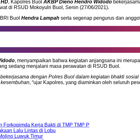
o HD
, Kapolres Buol
AKBP Dieno Hendro Widodo
bekerjasam
irawat di RSUD Mokoyulri Buol, Senin (27/06/2021).
P BRI Buol
Hendra Lampah
serta segenap pengurus dan anggo
Widodo
, menyampaikan bahwa kegiatan anjangsana ini merupaka
yang sedang menjalani masa perawatan di RSUD Buol.
bekerjasama dengan Polres Buol dalam kegiatan bhakti sosial
an kesembuhan
, “ujar Kapolres, yang diaminkan oleh seluruh pe
n Forkopimda Kerja Bakti di TMP TMP P
aan Lalu Lintas di Lobu
Molino Luwuk Timur