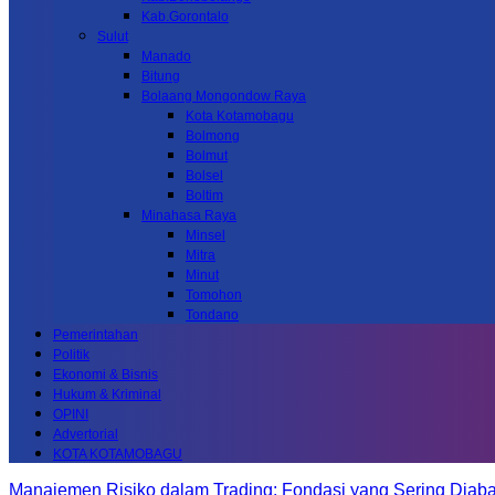
Kab.Gorontalo
Sulut
Manado
Bitung
Bolaang Mongondow Raya
Kota Kotamobagu
Bolmong
Bolmut
Bolsel
Boltim
Minahasa Raya
Minsel
Mitra
Minut
Tomohon
Tondano
Pemerintahan
Politik
Ekonomi & Bisnis
Hukum & Kriminal
OPINI
Advertorial
KOTA KOTAMOBAGU
Manajemen Risiko dalam Trading: Fondasi yang Sering Diab