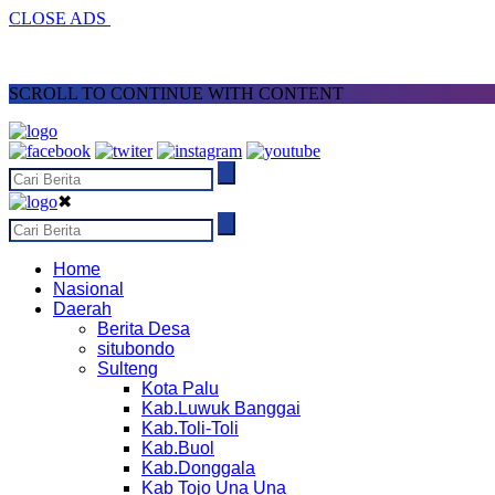
CLOSE ADS
SCROLL TO CONTINUE WITH CONTENT
✖
Home
Nasional
Daerah
Berita Desa
situbondo
Sulteng
Kota Palu
Kab.Luwuk Banggai
Kab.Toli-Toli
Kab.Buol
Kab.Donggala
Kab Tojo Una Una