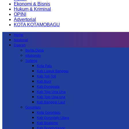
Ekonomi & Bisnis
Hukum & Kriminal
OPINI
Advertorial
KOTA KOTAMOBAGU
Home
Nasional
Daerah
Berita Desa
situbondo
Sulteng
Kota Palu
Kab.Luwuk Banggai
Kab.Toli-Toli
Kab.Buol
Kab.Donggala
Kab Tojo Una Una
Kab.Tojo Una-una
Kab.Banggai Laut
Gorontalo
Kota Gorontalo
Kab Gorontalo Utara
Kab Boalemo
Kab.Bonebolango