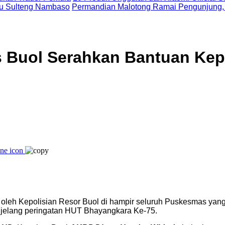
uju Sulteng Nambaso
Permandian Malotong Ramai Pengunjung,
 Buol Serahkan Bantuan Kepa
 oleh Kepolisian Resor Buol di hampir seluruh Puskesmas yang
n jelang peringatan HUT Bhayangkara Ke-75.