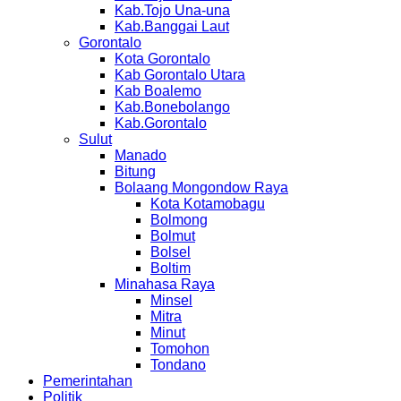
Kab.Tojo Una-una
Kab.Banggai Laut
Gorontalo
Kota Gorontalo
Kab Gorontalo Utara
Kab Boalemo
Kab.Bonebolango
Kab.Gorontalo
Sulut
Manado
Bitung
Bolaang Mongondow Raya
Kota Kotamobagu
Bolmong
Bolmut
Bolsel
Boltim
Minahasa Raya
Minsel
Mitra
Minut
Tomohon
Tondano
Pemerintahan
Politik