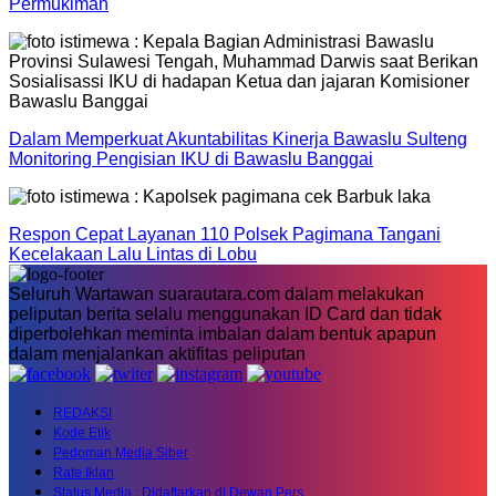
Permukiman
Dalam Memperkuat Akuntabilitas Kinerja Bawaslu Sulteng
Monitoring Pengisian IKU di Bawaslu Banggai
Respon Cepat Layanan 110 Polsek Pagimana Tangani
Kecelakaan Lalu Lintas di Lobu
Seluruh Wartawan suarautara.com dalam melakukan
peliputan berita selalu menggunakan ID Card dan tidak
diperbolehkan meminta imbalan dalam bentuk apapun
dalam menjalankan aktifitas peliputan
REDAKSI
Kode Etik
Pedoman Media Siber
Rate Iklan
Status Media : Didaftarkan di Dewan Pers