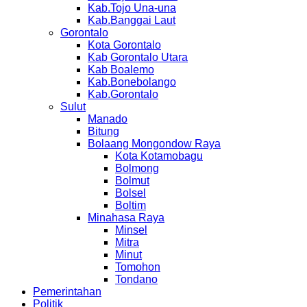
Kab.Tojo Una-una
Kab.Banggai Laut
Gorontalo
Kota Gorontalo
Kab Gorontalo Utara
Kab Boalemo
Kab.Bonebolango
Kab.Gorontalo
Sulut
Manado
Bitung
Bolaang Mongondow Raya
Kota Kotamobagu
Bolmong
Bolmut
Bolsel
Boltim
Minahasa Raya
Minsel
Mitra
Minut
Tomohon
Tondano
Pemerintahan
Politik