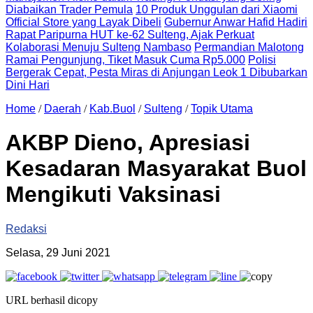
Diabaikan Trader Pemula
10 Produk Unggulan dari Xiaomi
Official Store yang Layak Dibeli
Gubernur Anwar Hafid Hadiri
Rapat Paripurna HUT ke-62 Sulteng, Ajak Perkuat
Kolaborasi Menuju Sulteng Nambaso
Permandian Malotong
Ramai Pengunjung, Tiket Masuk Cuma Rp5.000
Polisi
Bergerak Cepat, Pesta Miras di Anjungan Leok 1 Dibubarkan
Dini Hari
Home
/
Daerah
/
Kab.Buol
/
Sulteng
/
Topik Utama
AKBP Dieno, Apresiasi
Kesadaran Masyarakat Buol
Mengikuti Vaksinasi
Redaksi
Selasa, 29 Juni 2021
URL berhasil dicopy