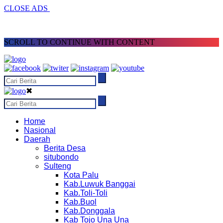
CLOSE ADS
SCROLL TO CONTINUE WITH CONTENT
✖
Home
Nasional
Daerah
Berita Desa
situbondo
Sulteng
Kota Palu
Kab.Luwuk Banggai
Kab.Toli-Toli
Kab.Buol
Kab.Donggala
Kab Tojo Una Una