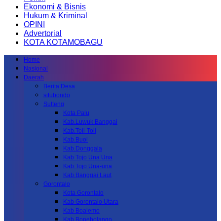
Ekonomi & Bisnis
Hukum & Kriminal
OPINI
Advertorial
KOTA KOTAMOBAGU
Home
Nasional
Daerah
Berita Desa
situbondo
Sulteng
Kota Palu
Kab.Luwuk Banggai
Kab.Toli-Toli
Kab.Buol
Kab.Donggala
Kab Tojo Una Una
Kab.Tojo Una-una
Kab.Banggai Laut
Gorontalo
Kota Gorontalo
Kab Gorontalo Utara
Kab Boalemo
Kab.Bonebolango