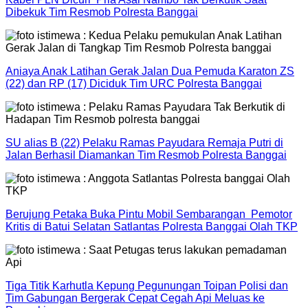
Dibekuk Tim Resmob Polresta Banggai
Aniaya Anak Latihan Gerak Jalan Dua Pemuda Karaton ZS
(22) dan RP (17) Diciduk Tim URC Polresta Banggai
SU alias B (22) Pelaku Ramas Payudara Remaja Putri di
Jalan Berhasil Diamankan Tim Resmob Polresta Banggai
Berujung Petaka Buka Pintu Mobil Sembarangan Pemotor
Kritis di Batui Selatan Satlantas Polresta Banggai Olah TKP
Tiga Titik Karhutla Kepung Pegunungan Toipan Polisi dan
Tim Gabungan Bergerak Cepat Cegah Api Meluas ke