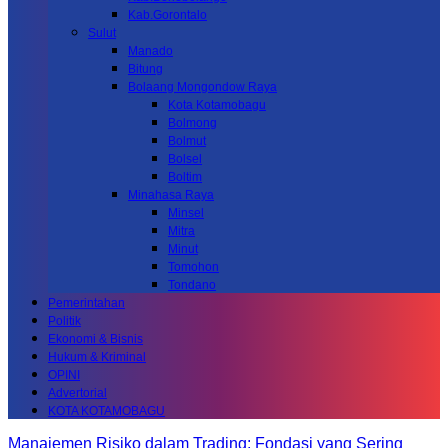
Kab.Gorontalo
Sulut
Manado
Bitung
Bolaang Mongondow Raya
Kota Kotamobagu
Bolmong
Bolmut
Bolsel
Boltim
Minahasa Raya
Minsel
Mitra
Minut
Tomohon
Tondano
Pemerintahan
Politik
Ekonomi & Bisnis
Hukum & Kriminal
OPINI
Advertorial
KOTA KOTAMOBAGU
Manajemen Risiko dalam Trading: Fondasi yang Sering