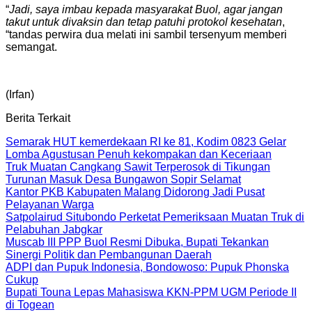
“
Jadi, saya imbau kepada masyarakat Buol, agar jangan
takut untuk divaksin dan tetap patuhi protokol kesehatan
,
“tandas perwira dua melati ini sambil tersenyum memberi
semangat.
(Irfan)
Berita Terkait
Semarak HUT kemerdekaan RI ke 81, Kodim 0823 Gelar
Lomba Agustusan Penuh kekompakan dan Keceriaan
Truk Muatan Cangkang Sawit Terperosok di Tikungan
Turunan Masuk Desa Bungawon Sopir Selamat
Kantor PKB Kabupaten Malang Didorong Jadi Pusat
Pelayanan Warga
Satpolairud Situbondo Perketat Pemeriksaan Muatan Truk di
Pelabuhan Jabgkar
Muscab III PPP Buol Resmi Dibuka, Bupati Tekankan
Sinergi Politik dan Pembangunan Daerah
ADPI dan Pupuk Indonesia, Bondowoso: Pupuk Phonska
Cukup
Bupati Touna Lepas Mahasiswa KKN-PPM UGM Periode II
di Togean