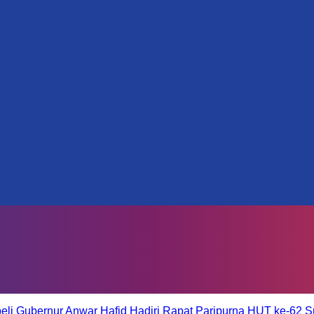
eli
Gubernur Anwar Hafid Hadiri Rapat Paripurna HUT ke-62 S