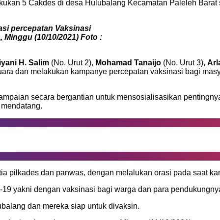
lakukan 5 Cakdes di desa Hulubalang Kecamatan Paleleh Barat
si percepatan Vaksinasi
Minggu (10/10/2021) Foto :
iyani H. Salim
(No. Urut 2),
Mohamad Tanaijo
(No. Urut 3),
Arl
uara dan melakukan kampanye percepatan vaksinasi bagi masya
mpaian secara bergantian untuk mensosialisasikan pentingny
r mendatang.
ia pilkades dan panwas, dengan melalukan orasi pada saat kam
id-19 yakni dengan vaksinasi bagi warga dan para pendukungn
ubalang dan mereka siap untuk divaksin.