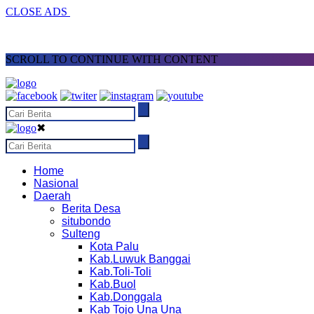
CLOSE ADS
SCROLL TO CONTINUE WITH CONTENT
✖
Home
Nasional
Daerah
Berita Desa
situbondo
Sulteng
Kota Palu
Kab.Luwuk Banggai
Kab.Toli-Toli
Kab.Buol
Kab.Donggala
Kab Tojo Una Una