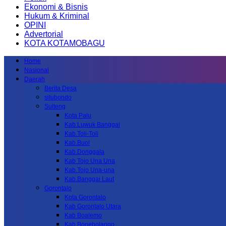
Ekonomi & Bisnis
Hukum & Kriminal
OPINI
Advertorial
KOTA KOTAMOBAGU
Home
Nasional
Daerah
Berita Desa
situbondo
Sulteng
Kota Palu
Kab.Luwuk Banggai
Kab.Toli-Toli
Kab.Buol
Kab.Donggala
Kab Tojo Una Una
Kab.Tojo Una-una
Kab.Banggai Laut
Gorontalo
Kota Gorontalo
Kab Gorontalo Utara
Kab Boalemo
Kab.Bonebolango