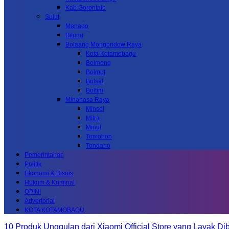
Kab.Gorontalo
Sulut
Manado
Bitung
Bolaang Mongondow Raya
Kota Kotamobagu
Bolmong
Bolmut
Bolsel
Boltim
Minahasa Raya
Minsel
Mitra
Minut
Tomohon
Tondano
Pemerintahan
Politik
Ekonomi & Bisnis
Hukum & Kriminal
OPINI
Advertorial
KOTA KOTAMOBAGU
10 Produk Unggulan dari Xiaomi Official Store yang Layak Dib