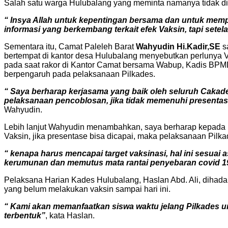
Salah satu warga Hulubalang yang meminta namanya tidak dis
“ Insya Allah untuk kepentingan bersama dan untuk memp
informasi yang berkembang terkait efek Vaksin, tapi sete
Sementara itu, Camat Paleleh Barat
Wahyudin Hi.Kadir,SE
s
bertempat di kantor desa Hulubalang menyebutkan perlunya 
pada saat rakor di Kantor Camat bersama Wabup, Kadis BPM
berpengaruh pada pelaksanaan Pilkades.
“ Saya berharap kerjasama yang baik oleh seluruh Cakad
pelaksanaan pencoblosan, jika tidak memenuhi presentas
Wahyudin.
Lebih lanjut Wahyudin menambahkan, saya berharap kepada
Vaksin, jika presentase bisa dicapai, maka pelaksanaan Pilka
“ kenapa harus mencapai target vaksinasi, hal ini sesuai
kerumunan dan memutus mata rantai penyebaran covid 19
Pelaksana Harian Kades Hulubalang, Haslan Abd. Ali, dihad
yang belum melakukan vaksin sampai hari ini.
“ Kami akan memanfaatkan siswa waktu jelang Pilkades u
terbentuk”
, kata Haslan.