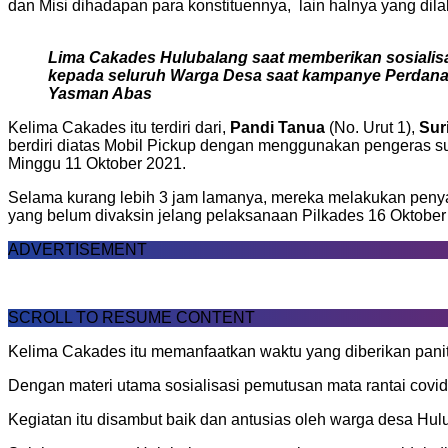
dan Misi dihadapan para konstituennya, lain halnya yang di
Lima Cakades Hulubalang saat memberikan sosialisa
kepada seluruh Warga Desa saat kampanye Perdana, 
Yasman Abas
Kelima Cakades itu terdiri dari,
Pandi Tanua
(No. Urut 1),
Sur
berdiri diatas Mobil Pickup dengan menggunakan pengeras s
Minggu 11 Oktober 2021.
Selama kurang lebih 3 jam lamanya, mereka melakukan penya
yang belum divaksin jelang pelaksanaan Pilkades 16 Oktobe
ADVERTISEMENT
SCROLL TO RESUME CONTENT
Kelima Cakades itu memanfaatkan waktu yang diberikan panit
Dengan materi utama sosialisasi pemutusan mata rantai cov
Kegiatan itu disambut baik dan antusias oleh warga desa Hul