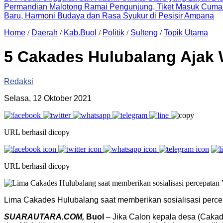
Permandian Malotong Ramai Pengunjung, Tiket Masuk Cuma
Baru, Harmoni Budaya dan Rasa Syukur di Pesisir Ampana
Home
/
Daerah
/
Kab.Buol
/
Politik
/
Sulteng
/
Topik Utama
5 Cakades Hulubalang Ajak 
Redaksi
Selasa, 12 Oktober 2021
URL berhasil dicopy
URL berhasil dicopy
Lima Cakades Hulubalang saat memberikan sosialisasi perc
SUARAUTARA.COM,
Buol
– Jika Calon kepala desa (Caka