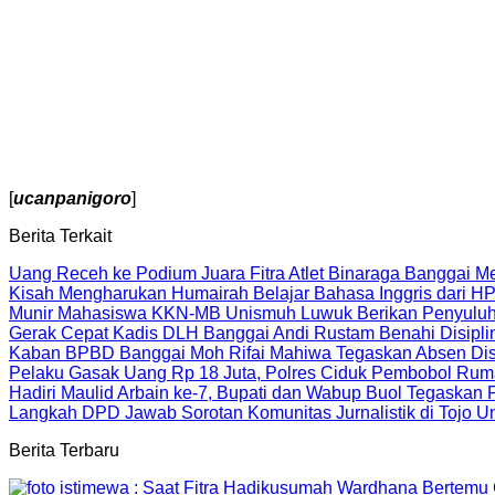
[
ucanpanigoro
]
Berita Terkait
Uang Receh ke Podium Juara Fitra Atlet Binaraga Banggai 
Kisah Mengharukan Humairah Belajar Bahasa Inggris dari
Munir Mahasiswa KKN-MB Unismuh Luwuk Berikan Penyuluh
Gerak Cepat Kadis DLH Banggai Andi Rustam Benahi Disipl
Kaban BPBD Banggai Moh Rifai Mahiwa Tegaskan Absen Disip
Pelaku Gasak Uang Rp 18 Juta, Polres Ciduk Pembobol Rum
Hadiri Maulid Arbain ke-7, Bupati dan Wabup Buol Tegaskan
Langkah DPD Jawab Sorotan Komunitas Jurnalistik di Tojo 
Berita Terbaru