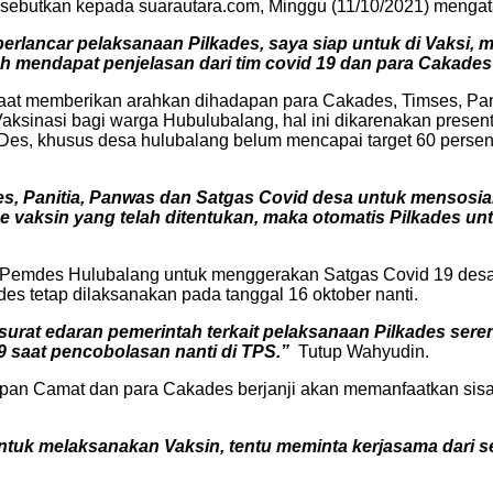
ebutkan kepada suarautara.com, Minggu (11/10/2021) mengataka
erlancar pelaksanaan Pilkades, saya siap untuk di Vaksi,
lah mendapat penjelasan dari tim covid 19 dan para Cakades
aat memberikan arahkan dihadapan para Cakades, Timses, Pan
Vaksinasi bagi warga Hubulubalang, hal ini dikarenakan pres
Des, khusus desa hulubalang belum mencapai target 60 perse
es, Panitia, Panwas dan Satgas Covid desa untuk mensosia
e vaksin yang telah ditentukan, maka otomatis Pilkades u
 Pemdes Hulubalang untuk menggerakan Satgas Covid 19 desa
des tetap dilaksanakan pada tanggal 16 oktober nanti.
 asurat edaran pemerintah terkait pelaksanaan Pilkades se
 saat pencobolasan nanti di TPS.”
Tutup Wahyudin.
apan Camat dan para Cakades berjanji akan memanfaatkan sisa
ntuk melaksanakan Vaksin, tentu meminta kerjasama dari s