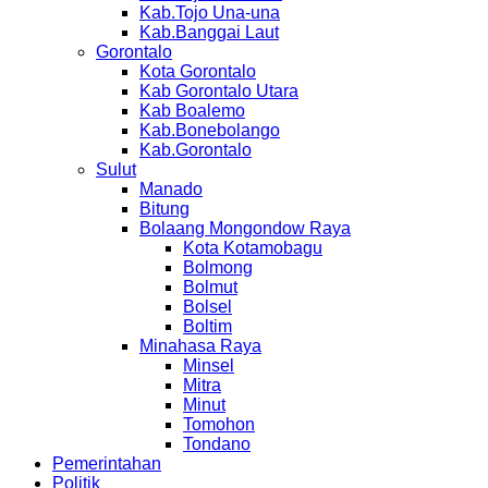
Kab.Tojo Una-una
Kab.Banggai Laut
Gorontalo
Kota Gorontalo
Kab Gorontalo Utara
Kab Boalemo
Kab.Bonebolango
Kab.Gorontalo
Sulut
Manado
Bitung
Bolaang Mongondow Raya
Kota Kotamobagu
Bolmong
Bolmut
Bolsel
Boltim
Minahasa Raya
Minsel
Mitra
Minut
Tomohon
Tondano
Pemerintahan
Politik