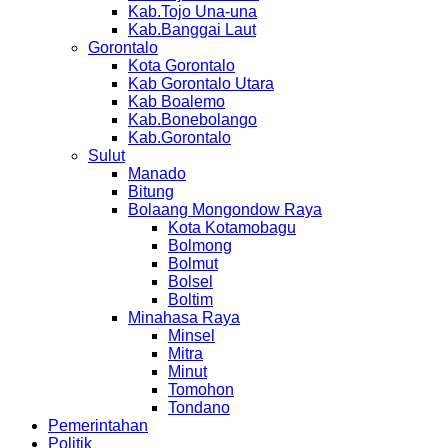
Kab.Tojo Una-una
Kab.Banggai Laut
Gorontalo
Kota Gorontalo
Kab Gorontalo Utara
Kab Boalemo
Kab.Bonebolango
Kab.Gorontalo
Sulut
Manado
Bitung
Bolaang Mongondow Raya
Kota Kotamobagu
Bolmong
Bolmut
Bolsel
Boltim
Minahasa Raya
Minsel
Mitra
Minut
Tomohon
Tondano
Pemerintahan
Politik