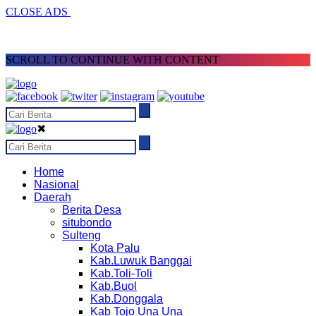
CLOSE ADS
SCROLL TO CONTINUE WITH CONTENT
✖
Home
Nasional
Daerah
Berita Desa
situbondo
Sulteng
Kota Palu
Kab.Luwuk Banggai
Kab.Toli-Toli
Kab.Buol
Kab.Donggala
Kab Tojo Una Una