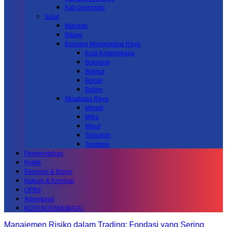
Kab.Gorontalo
Sulut
Manado
Bitung
Bolaang Mongondow Raya
Kota Kotamobagu
Bolmong
Bolmut
Bolsel
Boltim
Minahasa Raya
Minsel
Mitra
Minut
Tomohon
Tondano
Pemerintahan
Politik
Ekonomi & Bisnis
Hukum & Kriminal
OPINI
Advertorial
KOTA KOTAMOBAGU
Manajemen Risiko dalam Trading: Fondasi yang Sering