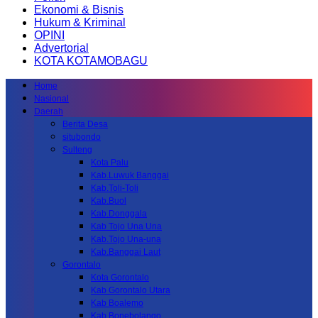
Ekonomi & Bisnis
Hukum & Kriminal
OPINI
Advertorial
KOTA KOTAMOBAGU
Home
Nasional
Daerah
Berita Desa
situbondo
Sulteng
Kota Palu
Kab.Luwuk Banggai
Kab.Toli-Toli
Kab.Buol
Kab.Donggala
Kab Tojo Una Una
Kab.Tojo Una-una
Kab.Banggai Laut
Gorontalo
Kota Gorontalo
Kab Gorontalo Utara
Kab Boalemo
Kab.Bonebolango