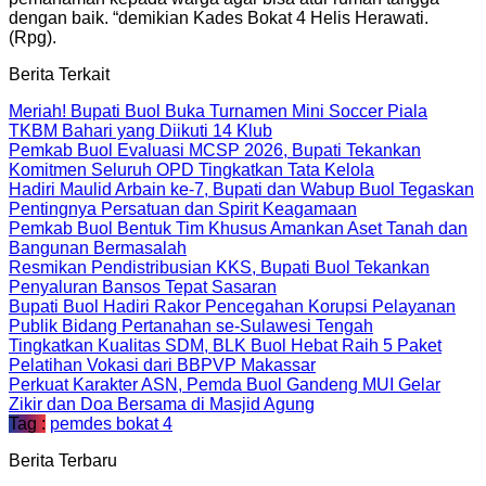
dengan baik. “demikian Kades Bokat 4 Helis Herawati.
(Rpg).
Berita Terkait
Meriah! Bupati Buol Buka Turnamen Mini Soccer Piala
TKBM Bahari yang Diikuti 14 Klub
Pemkab Buol Evaluasi MCSP 2026, Bupati Tekankan
Komitmen Seluruh OPD Tingkatkan Tata Kelola
Hadiri Maulid Arbain ke-7, Bupati dan Wabup Buol Tegaskan
Pentingnya Persatuan dan Spirit Keagamaan
Pemkab Buol Bentuk Tim Khusus Amankan Aset Tanah dan
Bangunan Bermasalah
Resmikan Pendistribusian KKS, Bupati Buol Tekankan
Penyaluran Bansos Tepat Sasaran
Bupati Buol Hadiri Rakor Pencegahan Korupsi Pelayanan
Publik Bidang Pertanahan se-Sulawesi Tengah
Tingkatkan Kualitas SDM, BLK Buol Hebat Raih 5 Paket
Pelatihan Vokasi dari BBPVP Makassar
Perkuat Karakter ASN, Pemda Buol Gandeng MUI Gelar
Zikir dan Doa Bersama di Masjid Agung
Tag :
pemdes bokat 4
Berita Terbaru