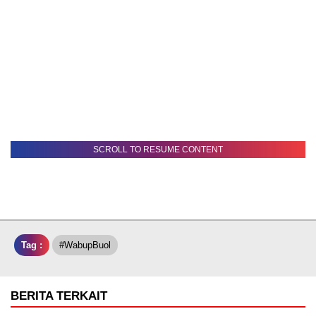
SCROLL TO RESUME CONTENT
Tag :
#wabupBuol
BERITA TERKAIT