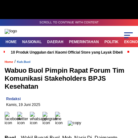
SCROLL TO CONTINUE WITH CONTENT
HOME
NASIONAL
DAERAH
PEMERINTAHAN
POLITIK
EKONOM
10 Produk Unggulan dari Xiaomi Official Store yang Layak Dibeli
G
/
Home
Kab.Buol
Wabuo Buol Pimpin Rapat Forum Tim
Komunikasi Stakeholders BPJS
Kesehatan
Redaksi
Kamis, 19 Juni 2025
Buol
– Wakil Bupati Buol, Moh. Nasir Dj. Daimaroto,