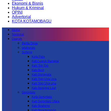
Ekonomi & Bisnis
Hukum & Kriminal
OPINI
Advertorial
KOTA KOTAMOBAGU
Home
Nasional
Daerah
Berita Desa
situbondo
Sulteng
Kota Palu
Kab.Luwuk Banggai
Kab.Toli-Toli
Kab.Buol
Kab.Donggala
Kab Tojo Una Una
Kab.Tojo Una-una
Kab.Banggai Laut
Gorontalo
Kota Gorontalo
Kab Gorontalo Utara
Kab Boalemo
Kab.Bonebolango