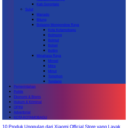
Kab.Gorontalo
Sulut
Manado
Bitung
Bolaang Mongondow Raya
Kota Kotamobagu
Bolmong
Bolmut
Bolsel
Boltim
Minahasa Raya
Minsel
Mitra
Minut
Tomohon
Tondano
Pemerintahan
Politik
Ekonomi & Bisnis
Hukum & Kriminal
OPINI
Advertorial
KOTA KOTAMOBAGU
10 Produk Unggulan dari Xiaomi Official Store yang Layak