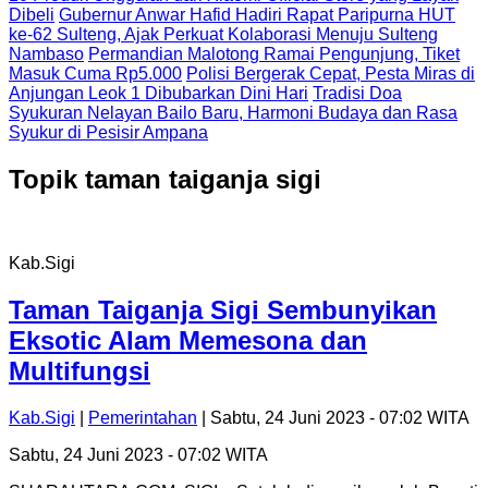
Dibeli
Gubernur Anwar Hafid Hadiri Rapat Paripurna HUT
ke-62 Sulteng, Ajak Perkuat Kolaborasi Menuju Sulteng
Nambaso
Permandian Malotong Ramai Pengunjung, Tiket
Masuk Cuma Rp5.000
Polisi Bergerak Cepat, Pesta Miras di
Anjungan Leok 1 Dibubarkan Dini Hari
Tradisi Doa
Syukuran Nelayan Bailo Baru, Harmoni Budaya dan Rasa
Syukur di Pesisir Ampana
Topik
taman taiganja sigi
Kab.Sigi
Taman Taiganja Sigi Sembunyikan
Eksotic Alam Memesona dan
Multifungsi
Kab.Sigi
|
Pemerintahan
| Sabtu, 24 Juni 2023 - 07:02 WITA
Sabtu, 24 Juni 2023 - 07:02 WITA