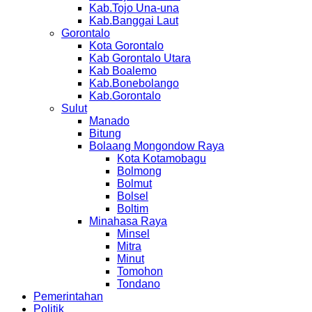
Kab.Tojo Una-una
Kab.Banggai Laut
Gorontalo
Kota Gorontalo
Kab Gorontalo Utara
Kab Boalemo
Kab.Bonebolango
Kab.Gorontalo
Sulut
Manado
Bitung
Bolaang Mongondow Raya
Kota Kotamobagu
Bolmong
Bolmut
Bolsel
Boltim
Minahasa Raya
Minsel
Mitra
Minut
Tomohon
Tondano
Pemerintahan
Politik