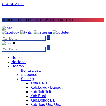
CLOSE ADS
SCROLL TO CONTINUE WITH CONTENT
✖
Home
Nasional
Daerah
Berita Desa
situbondo
Sulteng
Kota Palu
Kab.Luwuk Banggai
Kab.Toli-Toli
Kab.Buol
Kab.Donggala
Kab Tojo Una Una