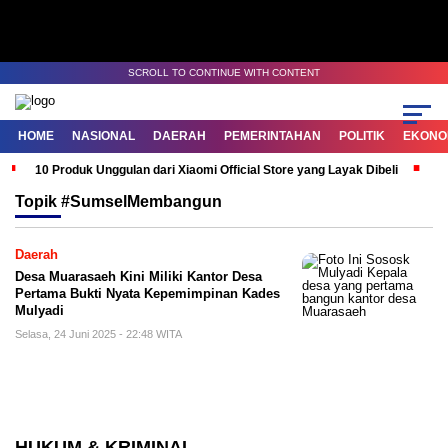
SCROLL TO CONTINUE WITH CONTENT
HOME
NASIONAL
DAERAH
PEMERINTAHAN
POLITIK
EKONOM
10 Produk Unggulan dari Xiaomi Official Store yang Layak Dibeli
G
Topik
#SumselMembangun
Daerah
Desa Muarasaeh Kini Miliki Kantor Desa
Pertama Bukti Nyata Kepemimpinan Kades
Mulyadi
Selasa, 24 Juni 2025 - 22:48 WITA
HUKUM & KRIMINAL