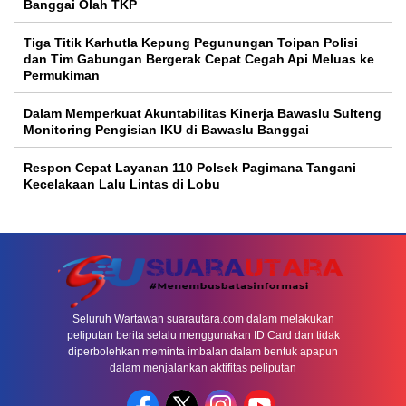
Banggai Olah TKP
Tiga Titik Karhutla Kepung Pegunungan Toipan Polisi
dan Tim Gabungan Bergerak Cepat Cegah Api Meluas ke
Permukiman
Dalam Memperkuat Akuntabilitas Kinerja Bawaslu Sulteng
Monitoring Pengisian IKU di Bawaslu Banggai
Respon Cepat Layanan 110 Polsek Pagimana Tangani
Kecelakaan Lalu Lintas di Lobu
Seluruh Wartawan suarautara.com dalam melakukan
peliputan berita selalu menggunakan ID Card dan tidak
diperbolehkan meminta imbalan dalam bentuk apapun
dalam menjalankan aktifitas peliputan