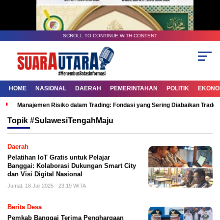
SCROLL TO CONTINUE WITH CONTENT
HOME
NASIONAL
DAERAH
PEMERINTAHAN
POLITIK
EKONOM
Manajemen Risiko dalam Trading: Fondasi yang Sering Diabaikan Trade
Topik
#SulawesiTengahMaju
Daerah
Pelatihan IoT Gratis untuk Pelajar
Banggai: Kolaborasi Dukungan Smart City
dan Visi Digital Nasional
Jumat, 18 Juli 2025 - 23:19 WITA
Berita Desa
Pemkab Banggai Terima Penghargaan