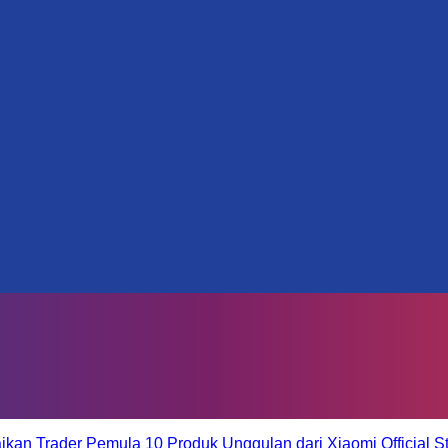
aikan Trader Pemula
10 Produk Unggulan dari Xiaomi Official S