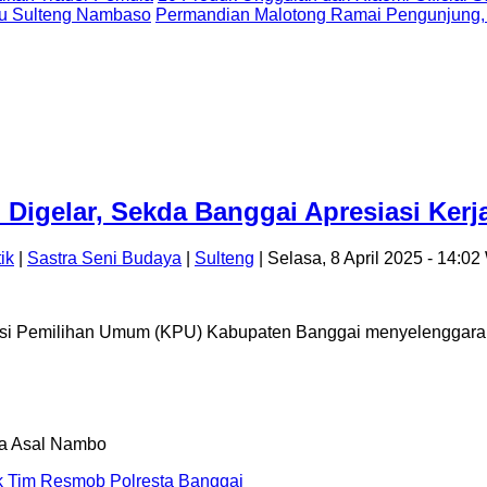
uju Sulteng Nambaso
Permandian Malotong Ramai Pengunjung,
 Digelar, Sekda Banggai Apresiasi Ker
tik
|
Sastra Seni Budaya
|
Sulteng
| Selasa, 8 April 2025 - 14:0
 Pemilihan Umum (KPU) Kabupaten Banggai menyelenggarakan
uk Tim Resmob Polresta Banggai