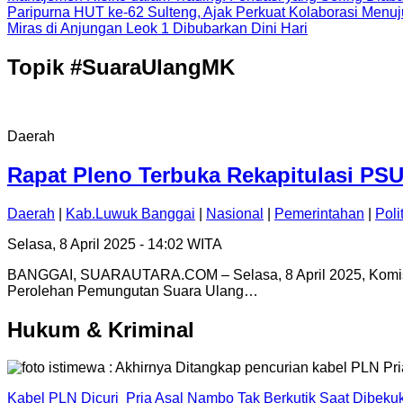
Paripurna HUT ke-62 Sulteng, Ajak Perkuat Kolaborasi Men
Miras di Anjungan Leok 1 Dibubarkan Dini Hari
Topik
#SuaraUlangMK
Daerah
Rapat Pleno Terbuka Rekapitulasi PSU
Daerah
|
Kab.Luwuk Banggai
|
Nasional
|
Pemerintahan
|
Poli
Selasa, 8 April 2025 - 14:02 WITA
BANGGAI, SUARAUTARA.COM – Selasa, 8 April 2025, Komisi
Perolehan Pemungutan Suara Ulang…
Hukum & Kriminal
Kabel PLN Dicuri Pria Asal Nambo Tak Berkutik Saat Dibek