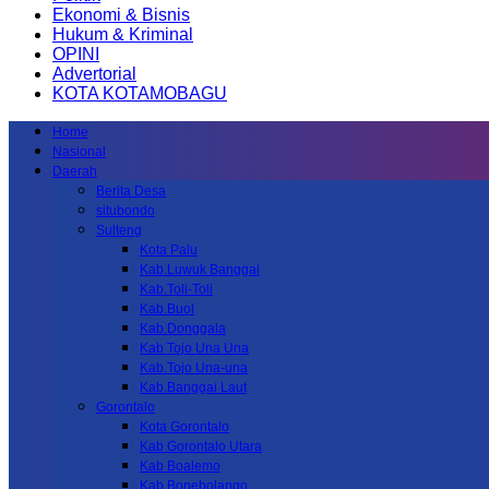
Ekonomi & Bisnis
Hukum & Kriminal
OPINI
Advertorial
KOTA KOTAMOBAGU
Home
Nasional
Daerah
Berita Desa
situbondo
Sulteng
Kota Palu
Kab.Luwuk Banggai
Kab.Toli-Toli
Kab.Buol
Kab.Donggala
Kab Tojo Una Una
Kab.Tojo Una-una
Kab.Banggai Laut
Gorontalo
Kota Gorontalo
Kab Gorontalo Utara
Kab Boalemo
Kab.Bonebolango