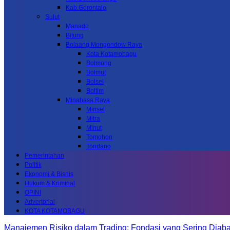
Kab.Gorontalo
Sulut
Manado
Bitung
Bolaang Mongondow Raya
Kota Kotamobagu
Bolmong
Bolmut
Bolsel
Boltim
Minahasa Raya
Minsel
Mitra
Minut
Tomohon
Tondano
Pemerintahan
Politik
Ekonomi & Bisnis
Hukum & Kriminal
OPINI
Advertorial
KOTA KOTAMOBAGU
Manajemen Risiko dalam Trading: Fondasi yang Sering Diab