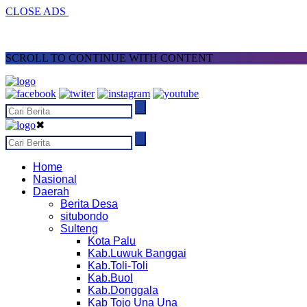
CLOSE ADS
SCROLL TO CONTINUE WITH CONTENT
✖
Home
Nasional
Daerah
Berita Desa
situbondo
Sulteng
Kota Palu
Kab.Luwuk Banggai
Kab.Toli-Toli
Kab.Buol
Kab.Donggala
Kab Tojo Una Una