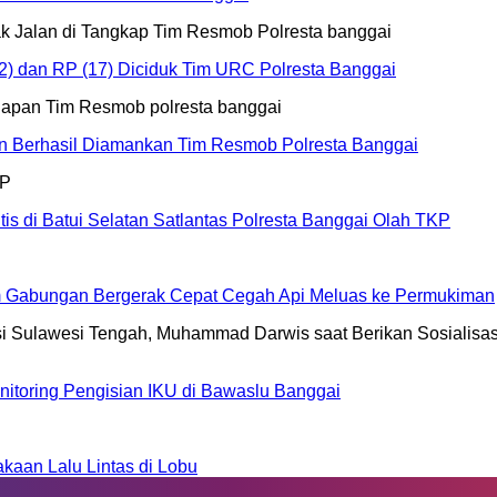
2) dan RP (17) Diciduk Tim URC Polresta Banggai
an Berhasil Diamankan Tim Resmob Polresta Banggai
s di Batui Selatan Satlantas Polresta Banggai Olah TKP
Tim Gabungan Bergerak Cepat Cegah Api Meluas ke Permukiman
nitoring Pengisian IKU di Bawaslu Banggai
aan Lalu Lintas di Lobu