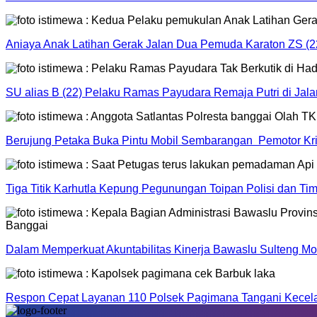
Aniaya Anak Latihan Gerak Jalan Dua Pemuda Karaton ZS (2
SU alias B (22) Pelaku Ramas Payudara Remaja Putri di Jal
Berujung Petaka Buka Pintu Mobil Sembarangan Pemotor Kriti
Tiga Titik Karhutla Kepung Pegunungan Toipan Polisi dan 
Dalam Memperkuat Akuntabilitas Kinerja Bawaslu Sulteng Mo
Respon Cepat Layanan 110 Polsek Pagimana Tangani Kecelak