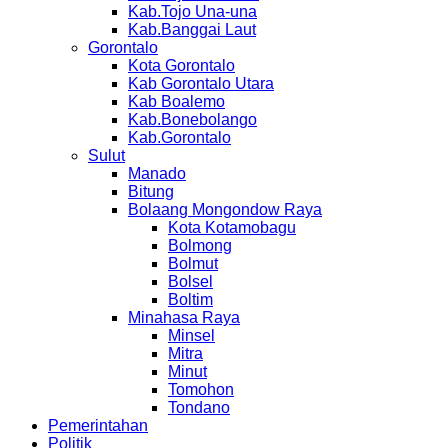
Kab.Tojo Una-una
Kab.Banggai Laut
Gorontalo
Kota Gorontalo
Kab Gorontalo Utara
Kab Boalemo
Kab.Bonebolango
Kab.Gorontalo
Sulut
Manado
Bitung
Bolaang Mongondow Raya
Kota Kotamobagu
Bolmong
Bolmut
Bolsel
Boltim
Minahasa Raya
Minsel
Mitra
Minut
Tomohon
Tondano
Pemerintahan
Politik