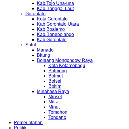
Kab.Tojo Una-una
Kab.Banggai Laut
Gorontalo
Kota Gorontalo
Kab Gorontalo Utara
Kab Boalemo
Kab.Bonebolango
Kab.Gorontalo
Sulut
Manado
Bitung
Bolaang Mongondow Raya
Kota Kotamobagu
Bolmong
Bolmut
Bolsel
Boltim
Minahasa Raya
Minsel
Mitra
Minut
Tomohon
Tondano
Pemerintahan
Politik