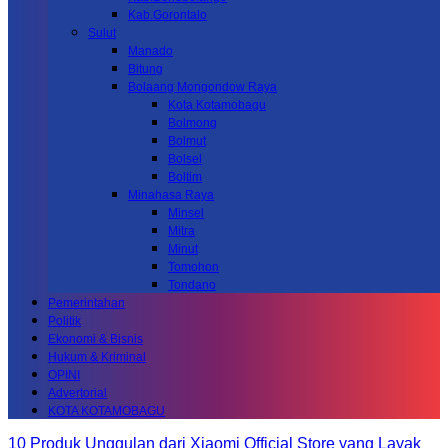
Kab.Gorontalo
Sulut
Manado
Bitung
Bolaang Mongondow Raya
Kota Kotamobagu
Bolmong
Bolmut
Bolsel
Boltim
Minahasa Raya
Minsel
Mitra
Minut
Tomohon
Tondano
Pemerintahan
Politik
Ekonomi & Bisnis
Hukum & Kriminal
OPINI
Advertorial
KOTA KOTAMOBAGU
10 Produk Unggulan dari Xiaomi Official Store yang Layak