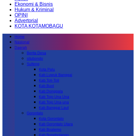
Ekonomi & Bisnis
Hukum & Kriminal
OPINI
Advertorial
KOTA KOTAMOBAGU
Home
Nasional
Daerah
Berita Desa
situbondo
Sulteng
Kota Palu
Kab.Luwuk Banggai
Kab.Toli-Toli
Kab.Buol
Kab.Donggala
Kab Tojo Una Una
Kab.Tojo Una-una
Kab.Banggai Laut
Gorontalo
Kota Gorontalo
Kab Gorontalo Utara
Kab Boalemo
Kab.Bonebolango