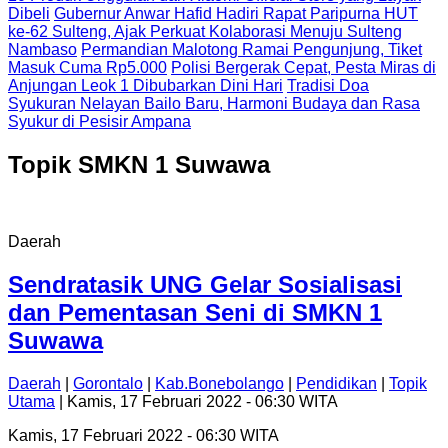
Dibeli
Gubernur Anwar Hafid Hadiri Rapat Paripurna HUT
ke-62 Sulteng, Ajak Perkuat Kolaborasi Menuju Sulteng
Nambaso
Permandian Malotong Ramai Pengunjung, Tiket
Masuk Cuma Rp5.000
Polisi Bergerak Cepat, Pesta Miras di
Anjungan Leok 1 Dibubarkan Dini Hari
Tradisi Doa
Syukuran Nelayan Bailo Baru, Harmoni Budaya dan Rasa
Syukur di Pesisir Ampana
Topik
SMKN 1 Suwawa
Daerah
Sendratasik UNG Gelar Sosialisasi
dan Pementasan Seni di SMKN 1
Suwawa
Daerah
|
Gorontalo
|
Kab.Bonebolango
|
Pendidikan
|
Topik
Utama
| Kamis, 17 Februari 2022 - 06:30 WITA
Kamis, 17 Februari 2022 - 06:30 WITA