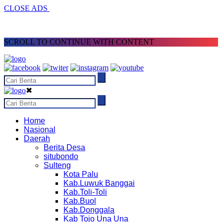
CLOSE ADS
SCROLL TO CONTINUE WITH CONTENT
✖
Home
Nasional
Daerah
Berita Desa
situbondo
Sulteng
Kota Palu
Kab.Luwuk Banggai
Kab.Toli-Toli
Kab.Buol
Kab.Donggala
Kab Tojo Una Una