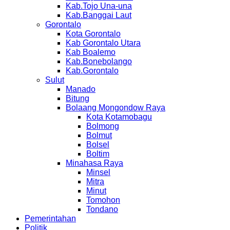
Kab.Tojo Una-una
Kab.Banggai Laut
Gorontalo
Kota Gorontalo
Kab Gorontalo Utara
Kab Boalemo
Kab.Bonebolango
Kab.Gorontalo
Sulut
Manado
Bitung
Bolaang Mongondow Raya
Kota Kotamobagu
Bolmong
Bolmut
Bolsel
Boltim
Minahasa Raya
Minsel
Mitra
Minut
Tomohon
Tondano
Pemerintahan
Politik