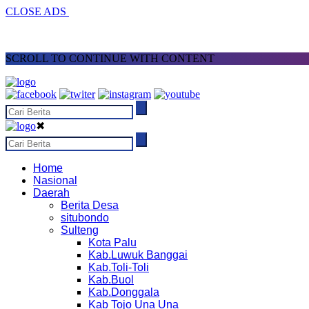
CLOSE ADS
SCROLL TO CONTINUE WITH CONTENT
✖
Home
Nasional
Daerah
Berita Desa
situbondo
Sulteng
Kota Palu
Kab.Luwuk Banggai
Kab.Toli-Toli
Kab.Buol
Kab.Donggala
Kab Tojo Una Una