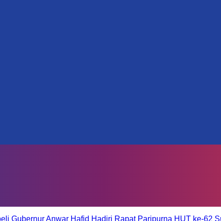
eli
Gubernur Anwar Hafid Hadiri Rapat Paripurna HUT ke-62 S