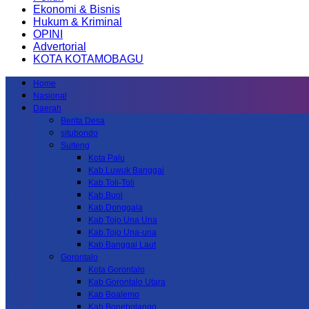
Ekonomi & Bisnis
Hukum & Kriminal
OPINI
Advertorial
KOTA KOTAMOBAGU
Home
Nasional
Daerah
Berita Desa
situbondo
Sulteng
Kota Palu
Kab.Luwuk Banggai
Kab.Toli-Toli
Kab.Buol
Kab.Donggala
Kab Tojo Una Una
Kab.Tojo Una-una
Kab.Banggai Laut
Gorontalo
Kota Gorontalo
Kab Gorontalo Utara
Kab Boalemo
Kab.Bonebolango