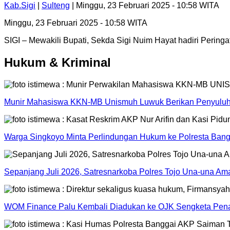
Kab.Sigi
|
Sulteng
| Minggu, 23 Februari 2025 - 10:58 WITA
Minggu, 23 Februari 2025 - 10:58 WITA
SIGI – Mewakili Bupati, Sekda Sigi Nuim Hayat hadiri Perin
Hukum & Kriminal
Munir Mahasiswa KKN-MB Unismuh Luwuk Berikan Penyuluh
Warga Singkoyo Minta Perlindungan Hukum ke Polresta Bangg
Sepanjang Juli 2026, Satresnarkoba Polres Tojo Una-una A
WOM Finance Palu Kembali Diadukan ke OJK Sengketa Pena