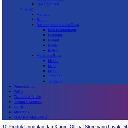
Kab.Gorontalo
Sulut
Manado
Bitung
Bolaang Mongondow Raya
Kota Kotamobagu
Bolmong
Bolmut
Bolsel
Boltim
Minahasa Raya
Minsel
Mitra
Minut
Tomohon
Tondano
Pemerintahan
Politik
Ekonomi & Bisnis
Hukum & Kriminal
OPINI
Advertorial
KOTA KOTAMOBAGU
10 Produk Unggulan dari Xiaomi Official Store yang Layak Dib