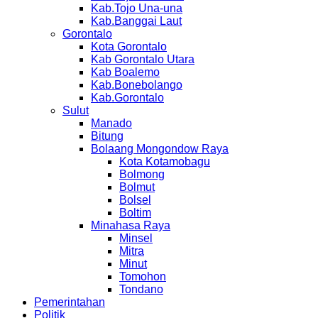
Kab.Tojo Una-una
Kab.Banggai Laut
Gorontalo
Kota Gorontalo
Kab Gorontalo Utara
Kab Boalemo
Kab.Bonebolango
Kab.Gorontalo
Sulut
Manado
Bitung
Bolaang Mongondow Raya
Kota Kotamobagu
Bolmong
Bolmut
Bolsel
Boltim
Minahasa Raya
Minsel
Mitra
Minut
Tomohon
Tondano
Pemerintahan
Politik