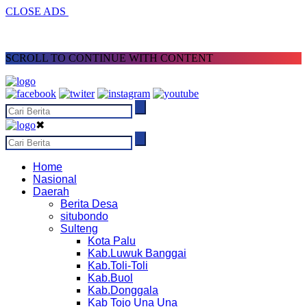
CLOSE ADS
SCROLL TO CONTINUE WITH CONTENT
✖
Home
Nasional
Daerah
Berita Desa
situbondo
Sulteng
Kota Palu
Kab.Luwuk Banggai
Kab.Toli-Toli
Kab.Buol
Kab.Donggala
Kab Tojo Una Una