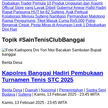
Diabaikan Trader Pemula
10 Produk Unggulan dari Xiaomi
Official Store yang Layak Dibeli
Gubernur Anwar Hafid Hadiri
Rapat Paripurna HUT ke-62 Sulteng, Ajak Perkuat
Kolaborasi Menuju Sulteng Nambaso
Permandian Malotong
Ramai Pengunjung, Tiket Masuk Cuma Rp5.000
Polisi
Bergerak Cepat, Pesta Miras di Anjungan Leok 1 Dibubarkan
Dini Hari
Topik
#SainTenisClubBanggai
Berita Desa
Kapolres Banggai Hadiri Pembukaan
Turnamen Tenis STC 2025
Berita Desa
|
Daerah
|
Nasional
|
Pemerintahan
|
Sastra Seni
Budaya
|
Sulteng
| Kamis, 13 Februari 2025 - 23:45 WITA
Kamis, 13 Februari 2025 - 23:45 WITA