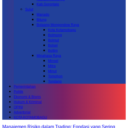
Kab.Gorontalo
Sulut
Manado
Bitung
Bolaang Mongondow Raya
Kota Kotamobagu
Bolmong
Bolmut
Bolsel
Boltim
Minahasa Raya
Minsel
Mitra
Minut
Tomohon
Tondano
Pemerintahan
Politik
Ekonomi & Bisnis
Hukum & Kriminal
OPINI
Advertorial
KOTA KOTAMOBAGU
Manajemen Risiko dalam Trading: Fondasi yang Sering