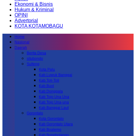
Ekonomi & Bisnis
Hukum & Kriminal
OPINI
Advertorial
KOTA KOTAMOBAGU
Home
Nasional
Daerah
Berita Desa
situbondo
Sulteng
Kota Palu
Kab.Luwuk Banggai
Kab.Toli-Toli
Kab.Buol
Kab.Donggala
Kab Tojo Una Una
Kab.Tojo Una-una
Kab.Banggai Laut
Gorontalo
Kota Gorontalo
Kab Gorontalo Utara
Kab Boalemo
Kab.Bonebolango