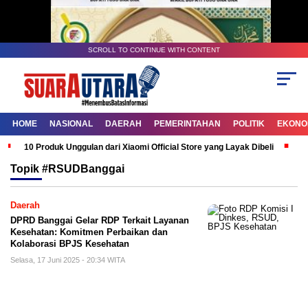
SCROLL TO CONTINUE WITH CONTENT
HOME
NASIONAL
DAERAH
PEMERINTAHAN
POLITIK
EKONOM
10 Produk Unggulan dari Xiaomi Official Store yang Layak Dibeli
G
Topik
#RSUDBanggai
Daerah
DPRD Banggai Gelar RDP Terkait Layanan
Kesehatan: Komitmen Perbaikan dan
Kolaborasi BPJS Kesehatan
Selasa, 17 Juni 2025 - 20:34 WITA