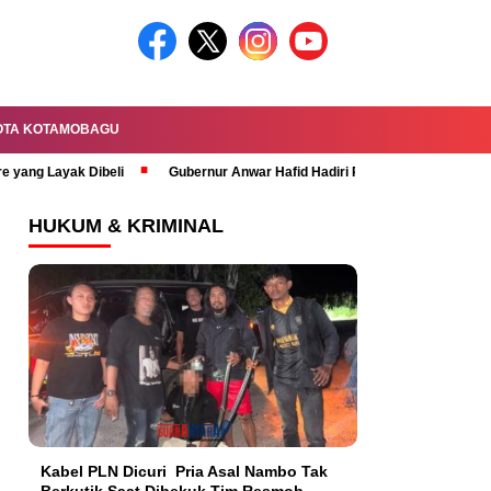
OTA KOTAMOBAGU
re yang Layak Dibeli
Gubernur Anwar Hafid Hadiri Rapat Paripurna HUT 
HUKUM & KRIMINAL
Kabel PLN Dicuri Pria Asal Nambo Tak
Berkutik Saat Dibekuk Tim Resmob