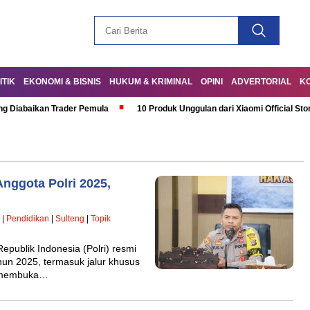
ITIK
EKONOMI & BISNIS
HUKUM & KRIMINAL
OPINI
ADVERTORIAL
K
ng Diabaikan Trader Pemula
10 Produk Unggulan dari Xiaomi Official Sto
nggota Polri 2025,
|
Pendidikan
|
Sulteng
|
Topik
blik Indonesia (Polri) resmi
un 2025, termasuk jalur khusus
ai membuka…