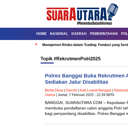
HOME
NASIONAL
DAERAH
PEMERINTAHAN
POL
Manajemen Risiko dalam Trading: Fondasi yang Seri
Topik
#RekrutmenPolri2025
Polres Banggai Buka Rekrutmen A
Sediakan Jalur Disabilitas
Berita Desa
|
Daerah
|
Kab.Luwuk Banggai
|
Nasional
Utama
| Jumat, 7 Februari 2025 - 22:39 WITA
BANGGAI, SUARAUTARA.COM – Kepolisian Repu
membuka pendaftaran calon anggota Polri tah
bagi penyandang disabilitas. Polres Bangg