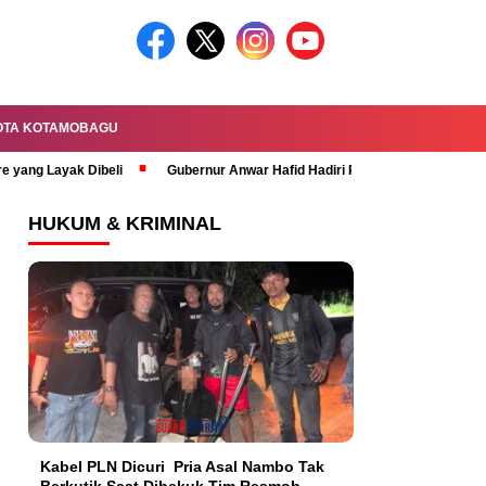
OTA KOTAMOBAGU
re yang Layak Dibeli
Gubernur Anwar Hafid Hadiri Rapat Paripurna HUT 
HUKUM & KRIMINAL
Kabel PLN Dicuri Pria Asal Nambo Tak
Berkutik Saat Dibekuk Tim Resmob