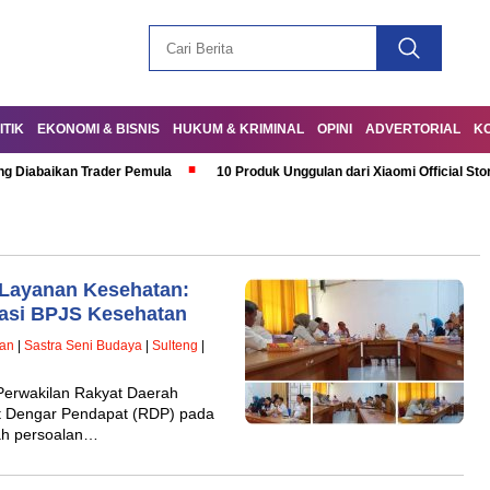
ITIK
EKONOMI & BISNIS
HUKUM & KRIMINAL
OPINI
ADVERTORIAL
K
ng Diabaikan Trader Pemula
10 Produk Unggulan dari Xiaomi Official Sto
 Layanan Kesehatan:
asi BPJS Kesehatan
han
|
Sastra Seni Budaya
|
Sulteng
|
Perwakilan Rakyat Daerah
 Dengar Pendapat (RDP) pada
ah persoalan…