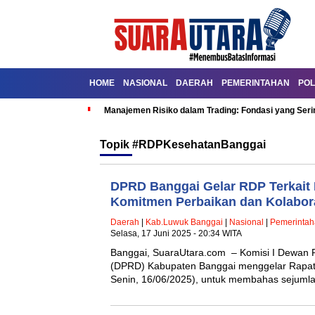
HOME
NASIONAL
DAERAH
PEMERINTAHAN
POL
Manajemen Risiko dalam Trading: Fondasi yang Seri
Topik
#RDPKesehatanBanggai
DPRD Banggai Gelar RDP Terkait
Komitmen Perbaikan dan Kolabor
Daerah
|
Kab.Luwuk Banggai
|
Nasional
|
Pemerinta
Selasa, 17 Juni 2025 - 20:34 WITA
Banggai, SuaraUtara.com – Komisi I Dewan 
(DPRD) Kabupaten Banggai menggelar Rapat
Senin, 16/06/2025), untuk membahas sejuml