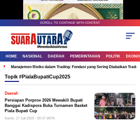
SCROLL TO CONTINUE WITH CONTENT
HOME
NASIONAL
DAERAH
PEMERINTAHAN
POLITIK
EKONOM
Manajemen Risiko dalam Trading: Fondasi yang Sering Diabaikan Trade
Topik
#PialaBupatiCup2025
Daerah
Persiapan Porprov 2026 Mewakili Bupati
Banggai Kadispora Buka Turnamen Basket
Piala Bupati Cup
Kamis, 17 Juli 2025 - 00:37 WITA