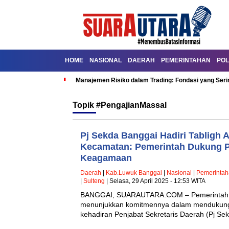
HOME
NASIONAL
DAERAH
PEMERINTAHAN
POL
Manajemen Risiko dalam Trading: Fondasi yang Seri
Topik
#PengajianMassal
Pj Sekda Banggai Hadiri Tabligh 
Kecamatan: Pemerintah Dukung P
Keagamaan
Daerah
|
Kab.Luwuk Banggai
|
Nasional
|
Pemerinta
|
Sulteng
| Selasa, 29 April 2025 - 12:53 WITA
BANGGAI, SUARAUTARA.COM – Pemerintah 
menunjukkan komitmennya dalam mendukung
kehadiran Penjabat Sekretaris Daerah (Pj Se