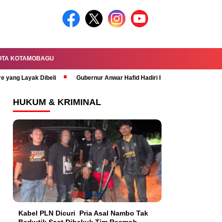
OTA KOTAMOBAGU
re yang Layak Dibeli
Gubernur Anwar Hafid Hadiri Rapat Paripurna HUT 
HUKUM & KRIMINAL
Kabel PLN Dicuri Pria Asal Nambo Tak
Berkutik Saat Dibekuk Tim Resmob