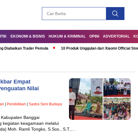
ITIK
EKONOMI & BISNIS
HUKUM & KRIMINAL
OPINI
ADVERTORIAL
K
ng Diabaikan Trader Pemula
10 Produk Unggulan dari Xiaomi Official Sto
Akbar Empat
enguatan Nilai
han
|
Pendidikan
|
Sastra Seni Budaya
Kabupaten Banggai
 kegiatan keagamaan melalui
kda) Moh. Ramli Tongko, S.Sos., S.T.,…