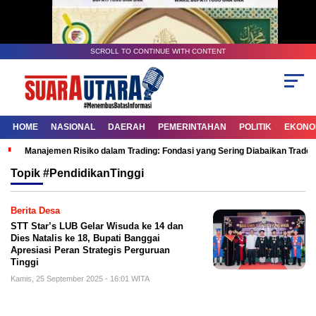
SCROLL TO CONTINUE WITH CONTENT
HOME
NASIONAL
DAERAH
PEMERINTAHAN
POLITIK
EKONOM
Manajemen Risiko dalam Trading: Fondasi yang Sering Diabaikan Trade
Topik
#PendidikanTinggi
Berita Desa
STT Star’s LUB Gelar Wisuda ke 14 dan
Dies Natalis ke 18, Bupati Banggai
Apresiasi Peran Strategis Perguruan
Tinggi
Kamis, 25 September 2025 - 16:01 WITA