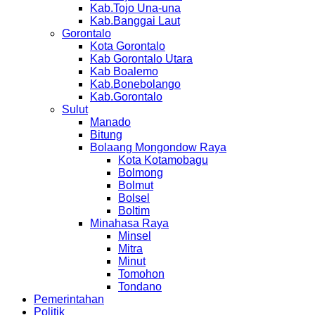
Kab.Tojo Una-una
Kab.Banggai Laut
Gorontalo
Kota Gorontalo
Kab Gorontalo Utara
Kab Boalemo
Kab.Bonebolango
Kab.Gorontalo
Sulut
Manado
Bitung
Bolaang Mongondow Raya
Kota Kotamobagu
Bolmong
Bolmut
Bolsel
Boltim
Minahasa Raya
Minsel
Mitra
Minut
Tomohon
Tondano
Pemerintahan
Politik