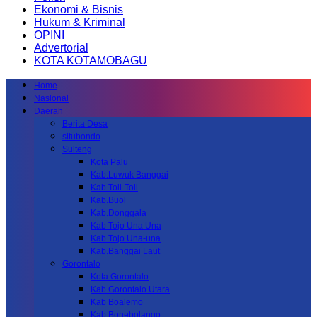
Ekonomi & Bisnis
Hukum & Kriminal
OPINI
Advertorial
KOTA KOTAMOBAGU
Home
Nasional
Daerah
Berita Desa
situbondo
Sulteng
Kota Palu
Kab.Luwuk Banggai
Kab.Toli-Toli
Kab.Buol
Kab.Donggala
Kab Tojo Una Una
Kab.Tojo Una-una
Kab.Banggai Laut
Gorontalo
Kota Gorontalo
Kab Gorontalo Utara
Kab Boalemo
Kab.Bonebolango