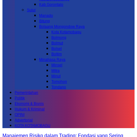
Kab.Gorontalo
Sulut
Manado
Bitung
Bolaang Mongondow Raya
Kota Kotamobagu
Bolmong
Bolmut
Bolsel
Boltim
Minahasa Raya
Minsel
Mitra
Minut
Tomohon
Tondano
Pemerintahan
Politik
Ekonomi & Bisnis
Hukum & Kriminal
OPINI
Advertorial
KOTA KOTAMOBAGU
Manajemen Risiko dalam Trading: Fondasi yang Sering