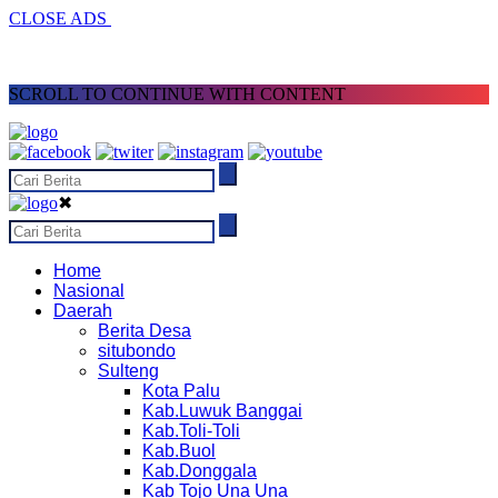
CLOSE ADS
SCROLL TO CONTINUE WITH CONTENT
✖
Home
Nasional
Daerah
Berita Desa
situbondo
Sulteng
Kota Palu
Kab.Luwuk Banggai
Kab.Toli-Toli
Kab.Buol
Kab.Donggala
Kab Tojo Una Una