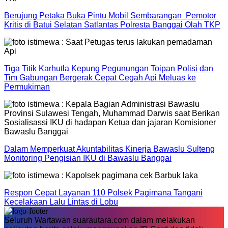
Berujung Petaka Buka Pintu Mobil Sembarangan Pemotor
Kritis di Batui Selatan Satlantas Polresta Banggai Olah TKP
Tiga Titik Karhutla Kepung Pegunungan Toipan Polisi dan
Tim Gabungan Bergerak Cepat Cegah Api Meluas ke
Permukiman
Dalam Memperkuat Akuntabilitas Kinerja Bawaslu Sulteng
Monitoring Pengisian IKU di Bawaslu Banggai
Respon Cepat Layanan 110 Polsek Pagimana Tangani
Kecelakaan Lalu Lintas di Lobu
Seluruh Wartawan suarautara.com dalam melakukan