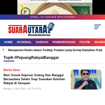
SCROLL TO CONTINUE WITH CONTENT
HOME
NASIONAL
DAERAH
PEMERINTAHAN
POLITIK
EKONOM
Manajemen Risiko dalam Trading: Fondasi yang Sering Diabaikan Trade
Topik
#PejuangRakyatBanggai
Berita Desa
Beni Sosok Aspirasi Suteng Dan Banggai
Bersaudara Selalu Siap Suarakan Keluhan
Rakyat di Senayan
Minggu, 4 Mei 2025 - 03:33 WITA