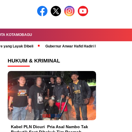
OTA KOTAMOBAGU
re yang Layak Dibeli
Gubernur Anwar Hafid Hadiri Rapat Paripurna HUT 
HUKUM & KRIMINAL
Kabel PLN Dicuri Pria Asal Nambo Tak
Berkutik Saat Dibekuk Tim Resmob