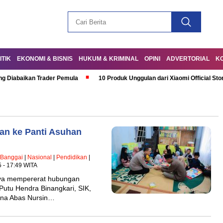
ITIK
EKONOMI & BISNIS
HUKUM & KRIMINAL
OPINI
ADVERTORIAL
K
ng Diabaikan Trader Pemula
10 Produk Unggulan dari Xiaomi Official Sto
an ke Panti Asuhan
 Banggai
|
Nasional
|
Pendidikan
|
5 - 17:49 WITA
a mempererat hubungan
utu Hendra Binangkari, SIK,
una Abas Nursin…