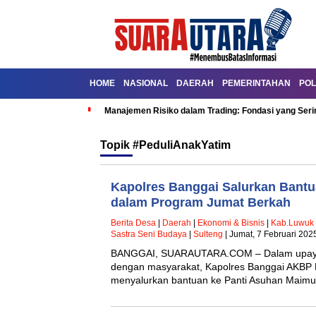
HOME
NASIONAL
DAERAH
PEMERINTAHAN
POL
Manajemen Risiko dalam Trading: Fondasi yang Seri
Topik
#PeduliAnakYatim
Kapolres Banggai Salurkan Bantu
dalam Program Jumat Berkah
Berita Desa
|
Daerah
|
Ekonomi & Bisnis
|
Kab.Luwuk
Sastra Seni Budaya
|
Sulteng
| Jumat, 7 Februari 202
BANGGAI, SUARAUTARA.COM – Dalam upay
dengan masyarakat, Kapolres Banggai AKBP P
menyalurkan bantuan ke Panti Asuhan Maim