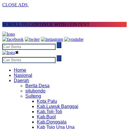
CLOSE ADS
SCROLL TO CONTINUE WITH CONTENT
✖
Home
Nasional
Daerah
Berita Desa
situbondo
Sulteng
Kota Palu
Kab.Luwuk Banggai
Kab.Toli-Toli
Kab.Buol
Kab.Donggala
Kab Tojo Una Una