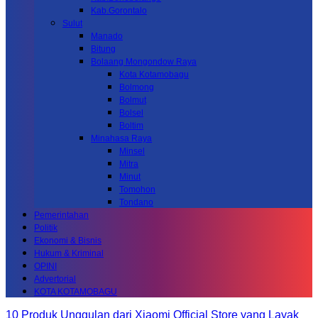
Kab.Gorontalo
Sulut
Manado
Bitung
Bolaang Mongondow Raya
Kota Kotamobagu
Bolmong
Bolmut
Bolsel
Boltim
Minahasa Raya
Minsel
Mitra
Minut
Tomohon
Tondano
Pemerintahan
Politik
Ekonomi & Bisnis
Hukum & Kriminal
OPINI
Advertorial
KOTA KOTAMOBAGU
10 Produk Unggulan dari Xiaomi Official Store yang Layak