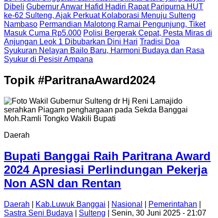
Dibeli
Gubernur Anwar Hafid Hadiri Rapat Paripurna HUT
ke-62 Sulteng, Ajak Perkuat Kolaborasi Menuju Sulteng
Nambaso
Permandian Malotong Ramai Pengunjung, Tiket
Masuk Cuma Rp5.000
Polisi Bergerak Cepat, Pesta Miras di
Anjungan Leok 1 Dibubarkan Dini Hari
Tradisi Doa
Syukuran Nelayan Bailo Baru, Harmoni Budaya dan Rasa
Syukur di Pesisir Ampana
Topik
#ParitranaAward2024
Daerah
Bupati Banggai Raih Paritrana Award
2024 Apresiasi Perlindungan Pekerja
Non ASN dan Rentan
Daerah
|
Kab.Luwuk Banggai
|
Nasional
|
Pemerintahan
|
Sastra Seni Budaya
|
Sulteng
| Senin, 30 Juni 2025 - 21:07