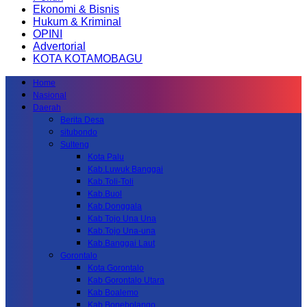
Ekonomi & Bisnis
Hukum & Kriminal
OPINI
Advertorial
KOTA KOTAMOBAGU
Home
Nasional
Daerah
Berita Desa
situbondo
Sulteng
Kota Palu
Kab.Luwuk Banggai
Kab.Toli-Toli
Kab.Buol
Kab.Donggala
Kab Tojo Una Una
Kab.Tojo Una-una
Kab.Banggai Laut
Gorontalo
Kota Gorontalo
Kab Gorontalo Utara
Kab Boalemo
Kab.Bonebolango