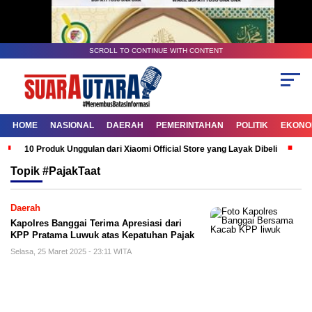
SCROLL TO CONTINUE WITH CONTENT
HOME
NASIONAL
DAERAH
PEMERINTAHAN
POLITIK
EKONOM
10 Produk Unggulan dari Xiaomi Official Store yang Layak Dibeli
G
Topik
#PajakTaat
Daerah
Kapolres Banggai Terima Apresiasi dari
KPP Pratama Luwuk atas Kepatuhan Pajak
Selasa, 25 Maret 2025 - 23:11 WITA