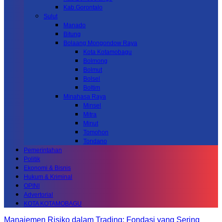
Kab.Gorontalo
Sulut
Manado
Bitung
Bolaang Mongondow Raya
Kota Kotamobagu
Bolmong
Bolmut
Bolsel
Boltim
Minahasa Raya
Minsel
Mitra
Minut
Tomohon
Tondano
Pemerintahan
Politik
Ekonomi & Bisnis
Hukum & Kriminal
OPINI
Advertorial
KOTA KOTAMOBAGU
Manajemen Risiko dalam Trading: Fondasi yang Sering