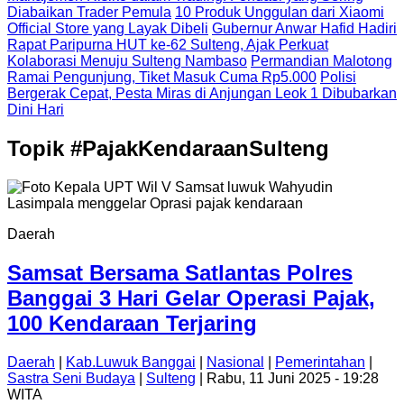
Diabaikan Trader Pemula
10 Produk Unggulan dari Xiaomi
Official Store yang Layak Dibeli
Gubernur Anwar Hafid Hadiri
Rapat Paripurna HUT ke-62 Sulteng, Ajak Perkuat
Kolaborasi Menuju Sulteng Nambaso
Permandian Malotong
Ramai Pengunjung, Tiket Masuk Cuma Rp5.000
Polisi
Bergerak Cepat, Pesta Miras di Anjungan Leok 1 Dibubarkan
Dini Hari
Topik
#PajakKendaraanSulteng
Daerah
Samsat Bersama Satlantas Polres
Banggai 3 Hari Gelar Operasi Pajak,
100 Kendaraan Terjaring
Daerah
|
Kab.Luwuk Banggai
|
Nasional
|
Pemerintahan
|
Sastra Seni Budaya
|
Sulteng
| Rabu, 11 Juni 2025 - 19:28
WITA