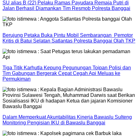
SU alias B (22) Pelaku Ramas Payudara Remaja Putri di
Jalan Berhasil Diamankan Tim Resmob Polresta Banggai
Berujung Petaka Buka Pintu Mobil Sembarangan Pemotor
Kritis di Batui Selatan Satlantas Polresta Banggai Olah TKP
Tiga Titik Karhutla Kepung Pegunungan Toipan Polisi dan
Tim Gabungan Bergerak Cepat Cegah Api Meluas ke
Permukiman
Dalam Memperkuat Akuntabilitas Kinerja Bawaslu Sulteng
Monitoring Pengisian IKU di Bawaslu Banggai