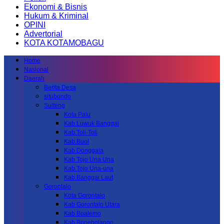
Ekonomi & Bisnis
Hukum & Kriminal
OPINI
Advertorial
KOTA KOTAMOBAGU
Home
Nasional
Daerah
Berita Desa
situbondo
Sulteng
Kota Palu
Kab.Luwuk Banggai
Kab.Toli-Toli
Kab.Buol
Kab.Donggala
Kab Tojo Una Una
Kab.Tojo Una-una
Kab.Banggai Laut
Gorontalo
Kota Gorontalo
Kab Gorontalo Utara
Kab Boalemo
Kab.Bonebolango