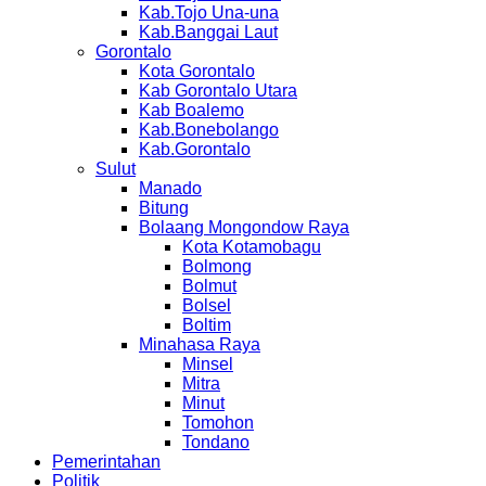
Kab.Tojo Una-una
Kab.Banggai Laut
Gorontalo
Kota Gorontalo
Kab Gorontalo Utara
Kab Boalemo
Kab.Bonebolango
Kab.Gorontalo
Sulut
Manado
Bitung
Bolaang Mongondow Raya
Kota Kotamobagu
Bolmong
Bolmut
Bolsel
Boltim
Minahasa Raya
Minsel
Mitra
Minut
Tomohon
Tondano
Pemerintahan
Politik