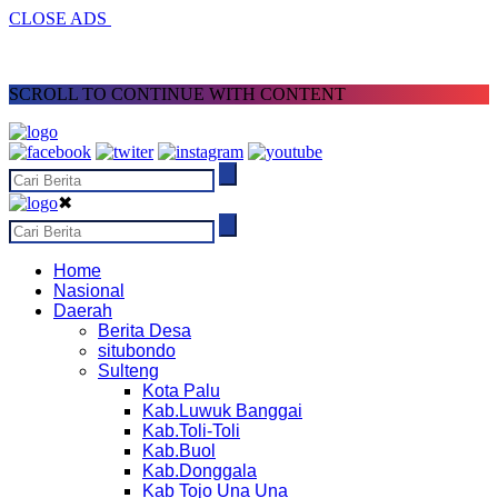
CLOSE ADS
SCROLL TO CONTINUE WITH CONTENT
✖
Home
Nasional
Daerah
Berita Desa
situbondo
Sulteng
Kota Palu
Kab.Luwuk Banggai
Kab.Toli-Toli
Kab.Buol
Kab.Donggala
Kab Tojo Una Una