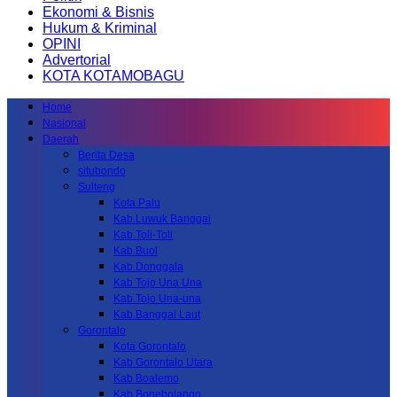
Ekonomi & Bisnis
Hukum & Kriminal
OPINI
Advertorial
KOTA KOTAMOBAGU
Home
Nasional
Daerah
Berita Desa
situbondo
Sulteng
Kota Palu
Kab.Luwuk Banggai
Kab.Toli-Toli
Kab.Buol
Kab.Donggala
Kab Tojo Una Una
Kab.Tojo Una-una
Kab.Banggai Laut
Gorontalo
Kota Gorontalo
Kab Gorontalo Utara
Kab Boalemo
Kab.Bonebolango