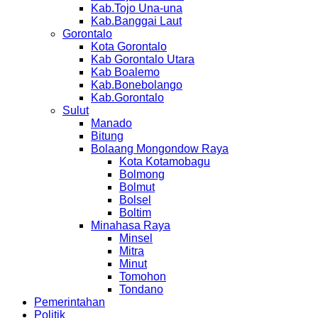
Kab.Tojo Una-una
Kab.Banggai Laut
Gorontalo
Kota Gorontalo
Kab Gorontalo Utara
Kab Boalemo
Kab.Bonebolango
Kab.Gorontalo
Sulut
Manado
Bitung
Bolaang Mongondow Raya
Kota Kotamobagu
Bolmong
Bolmut
Bolsel
Boltim
Minahasa Raya
Minsel
Mitra
Minut
Tomohon
Tondano
Pemerintahan
Politik