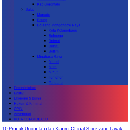
Kab.Gorontalo
Sulut
Manado
Bitung
Bolaang Mongondow Raya
Kota Kotamobagu
Bolmong
Bolmut
Bolsel
Boltim
Minahasa Raya
Minsel
Mitra
Minut
Tomohon
Tondano
Pemerintahan
Politik
Ekonomi & Bisnis
Hukum & Kriminal
OPINI
Advertorial
KOTA KOTAMOBAGU
10 Produk Unggulan dari Xiaomi Official Store yang Layak