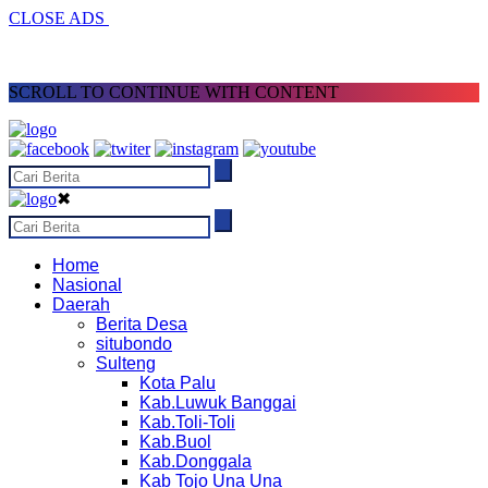
CLOSE ADS
SCROLL TO CONTINUE WITH CONTENT
✖
Home
Nasional
Daerah
Berita Desa
situbondo
Sulteng
Kota Palu
Kab.Luwuk Banggai
Kab.Toli-Toli
Kab.Buol
Kab.Donggala
Kab Tojo Una Una