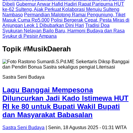
Dibeli
Gubernur Anwar Hafid Hadiri Rapat Paripurna HUT
ke-62 Sulteng, Ajak Perkuat Kolaborasi Menuju Sulteng
Nambaso
Permandian Malotong Ramai Pengunjung, Tiket
Masuk Cuma Rp5.000
Polisi Bergerak Cepat, Pesta Miras di
Anjungan Leok 1 Dibubarkan Dini Hari
Tradisi Doa
Syukuran Nelayan Bailo Baru, Harmoni Budaya dan Rasa
Syukur di Pesisir Ampana
Topik
#MusikDaerah
Sastra Seni Budaya
Lagu Banggai Mempesona
Diluncurkan Jadi Kado Istimewa HUT
RI ke 80 untuk Bupati Wakil Bupati
dan Masyarakat Babasalan
Sastra Seni Budaya
| Senin, 18 Agustus 2025 - 01:31 WITA