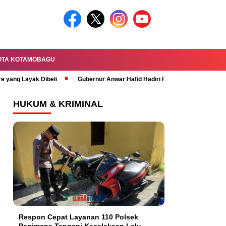
OTA KOTAMOBAGU
re yang Layak Dibeli
Gubernur Anwar Hafid Hadiri Rapat Paripurna HUT 
HUKUM & KRIMINAL
Respon Cepat Layanan 110 Polsek
Pagimana Tangani Kecelakaan Lalu