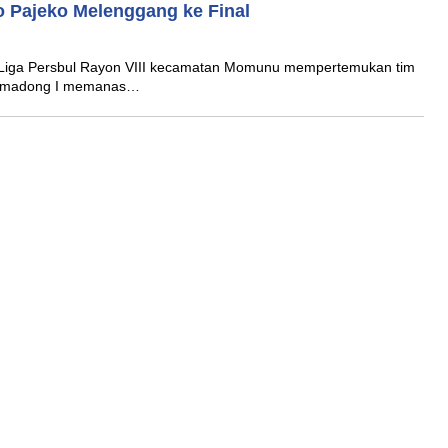
o Pajeko Melenggang ke Final
Liga Persbul Rayon VIII kecamatan Momunu mempertemukan tim
Lamadong I memanas…