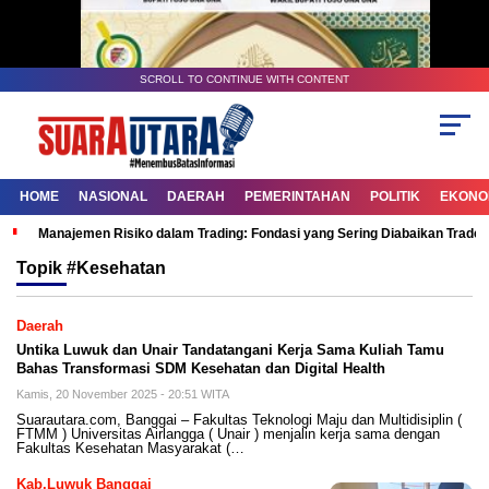
SCROLL TO CONTINUE WITH CONTENT
HOME
NASIONAL
DAERAH
PEMERINTAHAN
POLITIK
EKONOM
Manajemen Risiko dalam Trading: Fondasi yang Sering Diabaikan Trade
Topik
#Kesehatan
Daerah
Untika Luwuk dan Unair Tandatangani Kerja Sama Kuliah Tamu
Bahas Transformasi SDM Kesehatan dan Digital Health
Kamis, 20 November 2025 - 20:51 WITA
Suarautara.com, Banggai – Fakultas Teknologi Maju dan Multidisiplin (
FTMM ) Universitas Airlangga ( Unair ) menjalin kerja sama dengan
Fakultas Kesehatan Masyarakat (…
Kab.Luwuk Banggai