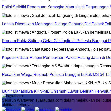
Polisi Selidiki Penemuan Kerangka Manusia di Pegunungan 
Lansia Ditemukan Meninggal Diduga Gantung Diri Polsek Toi
Propam Polda Sulteng Gelar Gaktibplin di Polresta Banggai P
Kapolsek Batui Pimpin Pembukaan Paksa Palang Jalan di De
Resahkan Warga Resmob Polresta Banggai Bekuk MS 54 Tah
Munir Mahasiswa KKN-MB Unismuh Luwuk Berikan Penyuluh
Seluruh Wartawan suarautara.com dalam melakukan peliputan
aktifitas peliputan