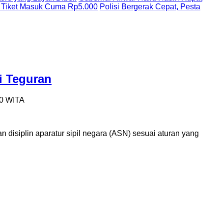
 Tiket Masuk Cuma Rp5.000
Polisi Bergerak Cepat, Pesta
i Teguran
00 WITA
siplin aparatur sipil negara (ASN) sesuai aturan yang