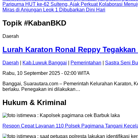
Paripurna HUT ke-62 Sulteng, Ajak Perkuat Kolaborasi Men
Miras di Anjungan Leok 1 Dibubarkan Dini Hari
Topik
#KabanBKD
Daerah
Lurah Karaton Ronal Reppy Tegakkan D
Daerah
|
Kab.Luwuk Banggai
|
Pemerintahan
|
Sastra Seni B
Rabu, 10 September 2025 - 02:00 WITA
Banggai, Suarautara.com – Pemerintah Kelurahan Karaton, K
berlaku. Penegakan ini dilakukan…
Hukum & Kriminal
Respon Cepat Layanan 110 Polsek Pagimana Tangani Kecelak