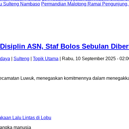
uju Sulteng Nambaso
Permandian Malotong Ramai Pengunjung,
isiplin ASN, Staf Bolos Sebulan Diber
udaya
|
Sulteng
|
Topik Utama
| Rabu, 10 September 2025 - 02:
ecamatan Luwuk, menegaskan komitmennya dalam menegakkan di
aan Lalu Lintas di Lobu