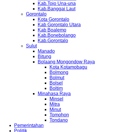
Kab.Tojo Una-una
Kab.Banggai Laut
Gorontalo
Kota Gorontalo
Kab Gorontalo Utara
Kab Boalemo
Kab.Bonebolango
Kab.Gorontalo
Sulut
Manado
Bitung
Bolaang Mongondow Raya
Kota Kotamobagu
Bolmong
Bolmut
Bolsel
Boltim
Minahasa Raya
Minsel
Mitra
Minut
Tomohon
Tondano
Pemerintahan
Politik