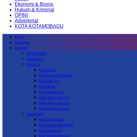
Ekonomi & Bisnis
Hukum & Kriminal
OPINI
Advertorial
KOTA KOTAMOBAGU
Home
Nasional
Daerah
Berita Desa
situbondo
Sulteng
Kota Palu
Kab.Luwuk Banggai
Kab.Toli-Toli
Kab.Buol
Kab.Donggala
Kab Tojo Una Una
Kab.Tojo Una-una
Kab.Banggai Laut
Gorontalo
Kota Gorontalo
Kab Gorontalo Utara
Kab Boalemo
Kab.Bonebolango