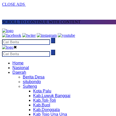
CLOSE ADS
SCROLL TO CONTINUE WITH CONTENT
✖
Home
Nasional
Daerah
Berita Desa
situbondo
Sulteng
Kota Palu
Kab.Luwuk Banggai
Kab.Toli-Toli
Kab.Buol
Kab.Donggala
Kab Tojo Una Una