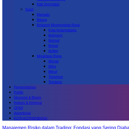
Kab.Gorontalo
Sulut
Manado
Bitung
Bolaang Mongondow Raya
Kota Kotamobagu
Bolmong
Bolmut
Bolsel
Boltim
Minahasa Raya
Minsel
Mitra
Minut
Tomohon
Tondano
Pemerintahan
Politik
Ekonomi & Bisnis
Hukum & Kriminal
OPINI
Advertorial
KOTA KOTAMOBAGU
Manajemen Risiko dalam Trading: Fondasi yang Sering Diab