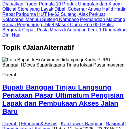
Diabaikan Trader Pemula
10 Produk Unggulan dari Xiaomi
Official Store yang Layak Dibeli
Gubernur Anwar Hafid Hadiri
Rapat Paripurna HUT ke-62 Sulteng, Ajak Perkuat
Kolaborasi Menuju Sulteng Nambaso
Permandian Malotong
Ramai Pengunjung, Tiket Masuk Cuma Rp5.000
Polisi
Bergerak Cepat, Pesta Miras di Anjungan Leok 1 Dibubarkan
Dini Hari
Topik
#JalanAlternatif
Daerah
Bupati Banggai Tinjau Langsung
Penataan Pasar Ultimatum Pengisian
Lapak dan Pembukaan Akses Jalan
Baru
Daerah
|
Ekonomi & Bisnis
|
Kab.Luwuk Banggai
|
Nasional
|
Pemerintahan
|
Sulteng
| Rabu, 11 Juni 2025 - 23:23 WITA