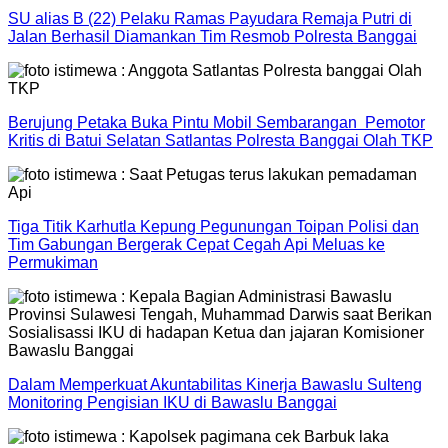
SU alias B (22) Pelaku Ramas Payudara Remaja Putri di
Jalan Berhasil Diamankan Tim Resmob Polresta Banggai
Berujung Petaka Buka Pintu Mobil Sembarangan Pemotor
Kritis di Batui Selatan Satlantas Polresta Banggai Olah TKP
Tiga Titik Karhutla Kepung Pegunungan Toipan Polisi dan
Tim Gabungan Bergerak Cepat Cegah Api Meluas ke
Permukiman
Dalam Memperkuat Akuntabilitas Kinerja Bawaslu Sulteng
Monitoring Pengisian IKU di Bawaslu Banggai