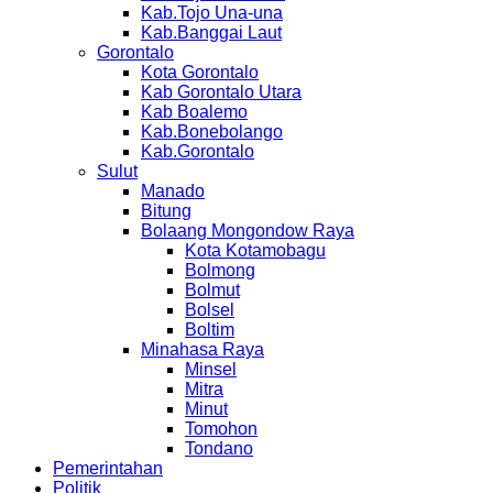
Kab.Tojo Una-una
Kab.Banggai Laut
Gorontalo
Kota Gorontalo
Kab Gorontalo Utara
Kab Boalemo
Kab.Bonebolango
Kab.Gorontalo
Sulut
Manado
Bitung
Bolaang Mongondow Raya
Kota Kotamobagu
Bolmong
Bolmut
Bolsel
Boltim
Minahasa Raya
Minsel
Mitra
Minut
Tomohon
Tondano
Pemerintahan
Politik