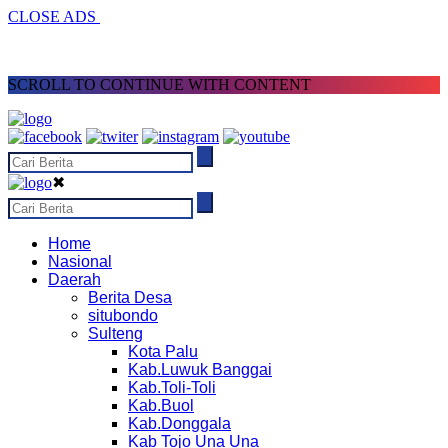
CLOSE ADS
SCROLL TO CONTINUE WITH CONTENT
✖
Home
Nasional
Daerah
Berita Desa
situbondo
Sulteng
Kota Palu
Kab.Luwuk Banggai
Kab.Toli-Toli
Kab.Buol
Kab.Donggala
Kab Tojo Una Una