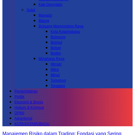
Kab.Gorontalo
Sulut
Manado
Bitung
Bolaang Mongondow Raya
Kota Kotamobagu
Bolmong
Bolmut
Bolsel
Boltim
Minahasa Raya
Minsel
Mitra
Minut
Tomohon
Tondano
Pemerintahan
Politik
Ekonomi & Bisnis
Hukum & Kriminal
OPINI
Advertorial
KOTA KOTAMOBAGU
Manajemen Risiko dalam Trading: Fondasi yang Sering