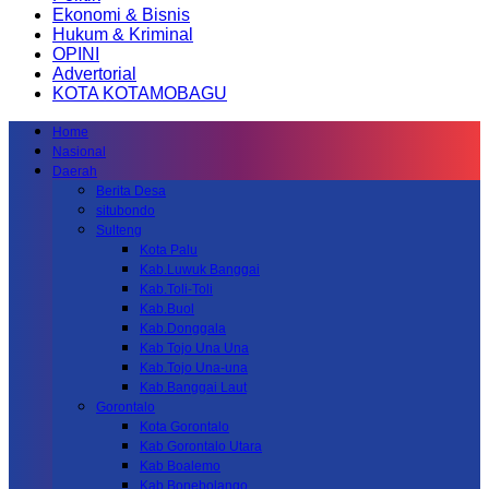
Ekonomi & Bisnis
Hukum & Kriminal
OPINI
Advertorial
KOTA KOTAMOBAGU
Home
Nasional
Daerah
Berita Desa
situbondo
Sulteng
Kota Palu
Kab.Luwuk Banggai
Kab.Toli-Toli
Kab.Buol
Kab.Donggala
Kab Tojo Una Una
Kab.Tojo Una-una
Kab.Banggai Laut
Gorontalo
Kota Gorontalo
Kab Gorontalo Utara
Kab Boalemo
Kab.Bonebolango