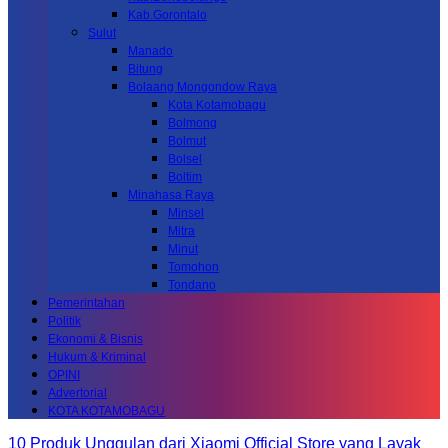
Kab.Gorontalo
Sulut
Manado
Bitung
Bolaang Mongondow Raya
Kota Kotamobagu
Bolmong
Bolmut
Bolsel
Boltim
Minahasa Raya
Minsel
Mitra
Minut
Tomohon
Tondano
Pemerintahan
Politik
Ekonomi & Bisnis
Hukum & Kriminal
OPINI
Advertorial
KOTA KOTAMOBAGU
10 Produk Unggulan dari Xiaomi Official Store yang Layak