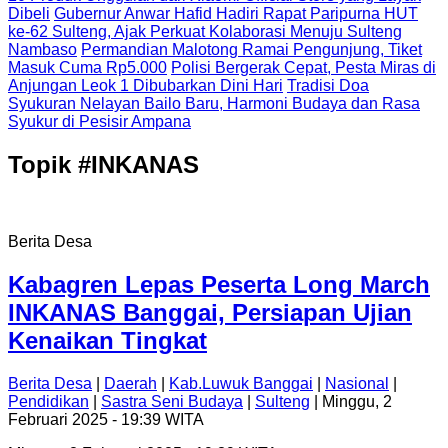
Dibeli
Gubernur Anwar Hafid Hadiri Rapat Paripurna HUT
ke-62 Sulteng, Ajak Perkuat Kolaborasi Menuju Sulteng
Nambaso
Permandian Malotong Ramai Pengunjung, Tiket
Masuk Cuma Rp5.000
Polisi Bergerak Cepat, Pesta Miras di
Anjungan Leok 1 Dibubarkan Dini Hari
Tradisi Doa
Syukuran Nelayan Bailo Baru, Harmoni Budaya dan Rasa
Syukur di Pesisir Ampana
Topik
#INKANAS
Berita Desa
Kabagren Lepas Peserta Long March
INKANAS Banggai, Persiapan Ujian
Kenaikan Tingkat
Berita Desa
|
Daerah
|
Kab.Luwuk Banggai
|
Nasional
|
Pendidikan
|
Sastra Seni Budaya
|
Sulteng
| Minggu, 2
Februari 2025 - 19:39 WITA