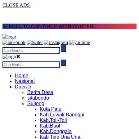
CLOSE ADS
SCROLL TO CONTINUE WITH CONTENT
✖
Home
Nasional
Daerah
Berita Desa
situbondo
Sulteng
Kota Palu
Kab.Luwuk Banggai
Kab.Toli-Toli
Kab.Buol
Kab.Donggala
Kab Tojo Una Una