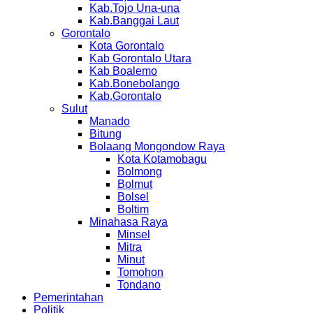
Kab.Tojo Una-una
Kab.Banggai Laut
Gorontalo
Kota Gorontalo
Kab Gorontalo Utara
Kab Boalemo
Kab.Bonebolango
Kab.Gorontalo
Sulut
Manado
Bitung
Bolaang Mongondow Raya
Kota Kotamobagu
Bolmong
Bolmut
Bolsel
Boltim
Minahasa Raya
Minsel
Mitra
Minut
Tomohon
Tondano
Pemerintahan
Politik