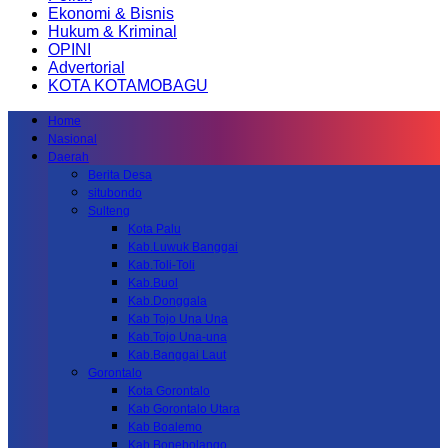
Ekonomi & Bisnis
Hukum & Kriminal
OPINI
Advertorial
KOTA KOTAMOBAGU
Home
Nasional
Daerah
Berita Desa
situbondo
Sulteng
Kota Palu
Kab.Luwuk Banggai
Kab.Toli-Toli
Kab.Buol
Kab.Donggala
Kab Tojo Una Una
Kab.Tojo Una-una
Kab.Banggai Laut
Gorontalo
Kota Gorontalo
Kab Gorontalo Utara
Kab Boalemo
Kab.Bonebolango