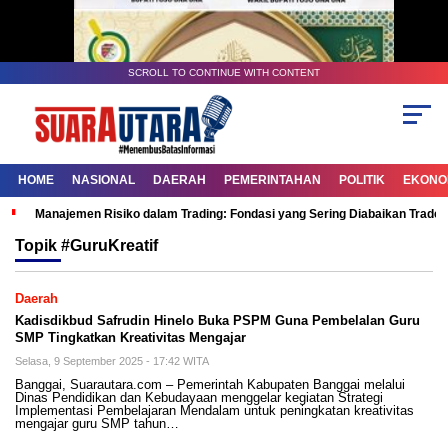
SCROLL TO CONTINUE WITH CONTENT
HOME
NASIONAL
DAERAH
PEMERINTAHAN
POLITIK
EKONOM
Manajemen Risiko dalam Trading: Fondasi yang Sering Diabaikan Trade
Topik
#GuruKreatif
Daerah
Kadisdikbud Safrudin Hinelo Buka PSPM Guna Pembelalan Guru
SMP Tingkatkan Kreativitas Mengajar
Selasa, 9 September 2025 - 17:42 WITA
Banggai, Suarautara.com – Pemerintah Kabupaten Banggai melalui
Dinas Pendidikan dan Kebudayaan menggelar kegiatan Strategi
Implementasi Pembelajaran Mendalam untuk peningkatan kreativitas
mengajar guru SMP tahun…