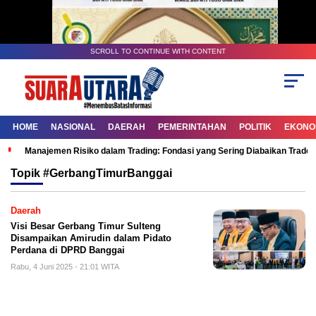
SCROLL TO CONTINUE WITH CONTENT
HOME
NASIONAL
DAERAH
PEMERINTAHAN
POLITIK
EKONOM
Manajemen Risiko dalam Trading: Fondasi yang Sering Diabaikan Trade
Topik
#GerbangTimurBanggai
Daerah
Visi Besar Gerbang Timur Sulteng
Disampaikan Amirudin dalam Pidato
Perdana di DPRD Banggai
Rabu, 4 Juni 2025 - 21:01 WITA