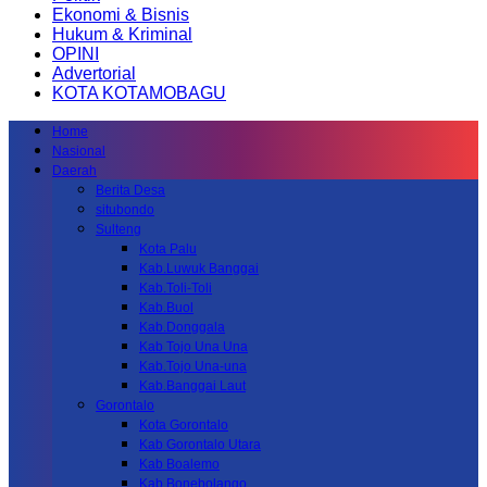
Ekonomi & Bisnis
Hukum & Kriminal
OPINI
Advertorial
KOTA KOTAMOBAGU
Home
Nasional
Daerah
Berita Desa
situbondo
Sulteng
Kota Palu
Kab.Luwuk Banggai
Kab.Toli-Toli
Kab.Buol
Kab.Donggala
Kab Tojo Una Una
Kab.Tojo Una-una
Kab.Banggai Laut
Gorontalo
Kota Gorontalo
Kab Gorontalo Utara
Kab Boalemo
Kab.Bonebolango