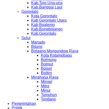
Kab.Tojo Una-una
Kab.Banggai Laut
Gorontalo
Kota Gorontalo
Kab Gorontalo Utara
Kab Boalemo
Kab.Bonebolango
Kab.Gorontalo
Sulut
Manado
Bitung
Bolaang Mongondow Raya
Kota Kotamobagu
Bolmong
Bolmut
Bolsel
Boltim
Minahasa Raya
Minsel
Mitra
Minut
Tomohon
Tondano
Pemerintahan
Politik