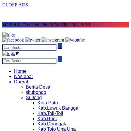
CLOSE ADS
SCROLL TO CONTINUE WITH CONTENT
✖
Home
Nasional
Daerah
Berita Desa
situbondo
Sulteng
Kota Palu
Kab.Luwuk Banggai
Kab.Toli-Toli
Kab.Buol
Kab.Donggala
Kab Tojo Una Una