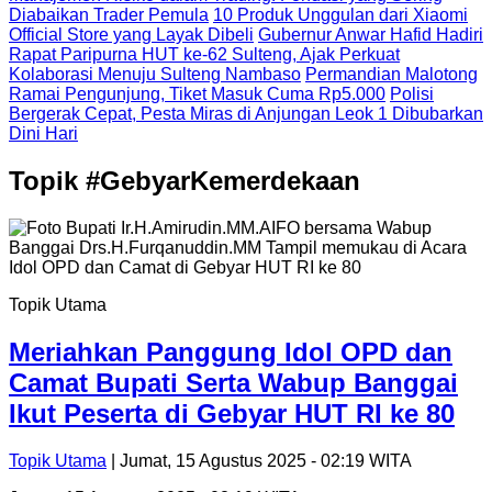
Diabaikan Trader Pemula
10 Produk Unggulan dari Xiaomi
Official Store yang Layak Dibeli
Gubernur Anwar Hafid Hadiri
Rapat Paripurna HUT ke-62 Sulteng, Ajak Perkuat
Kolaborasi Menuju Sulteng Nambaso
Permandian Malotong
Ramai Pengunjung, Tiket Masuk Cuma Rp5.000
Polisi
Bergerak Cepat, Pesta Miras di Anjungan Leok 1 Dibubarkan
Dini Hari
Topik
#GebyarKemerdekaan
Topik Utama
Meriahkan Panggung Idol OPD dan
Camat Bupati Serta Wabup Banggai
Ikut Peserta di Gebyar HUT RI ke 80
Topik Utama
| Jumat, 15 Agustus 2025 - 02:19 WITA