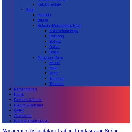
Kab.Gorontalo
Sulut
Manado
Bitung
Bolaang Mongondow Raya
Kota Kotamobagu
Bolmong
Bolmut
Bolsel
Boltim
Minahasa Raya
Minsel
Mitra
Minut
Tomohon
Tondano
Pemerintahan
Politik
Ekonomi & Bisnis
Hukum & Kriminal
OPINI
Advertorial
KOTA KOTAMOBAGU
Manajemen Risiko dalam Trading: Fondasi yang Sering