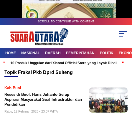
SCROLL TO CONTINUE WITH CONTENT
HOME
NASIONAL
DAERAH
PEMERINTAHAN
POLITIK
EKONOM
10 Produk Unggulan dari Xiaomi Official Store yang Layak Dibeli
G
Topik
Fraksi Pkb Dprd Sulteng
Kab.Buol
Reses di Buol, Haris Julianto Serap
Aspirasi Masyarakat Soal Infrastruktur dan
Pendidikan
Rabu, 12 Februari 2025 - 23:07 WITA