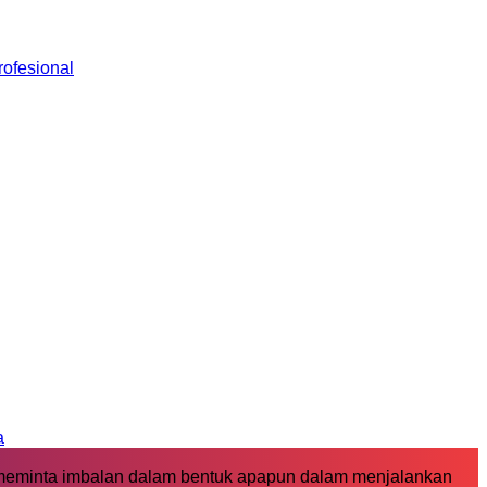
ofesional
a
 meminta imbalan dalam bentuk apapun dalam menjalankan