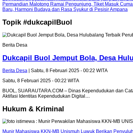
Permandian Malotong Ramai Pengunjung, Tiket Masuk Cuma
Baru, Harmoni Budaya dan Rasa Syukur di Pesisir Ampana
Topik
#dukcapilBuol
Berita Desa
Dukcapil Buol Jemput Bola, Desa Hul
Berita Desa
| Sabtu, 8 Februari 2025 - 00:22 WITA
Sabtu, 8 Februari 2025 - 00:22 WITA
BUOL, SUARAUTARA.COM – Dinas Kependudukan dan Catatan S
Aktifasi Identitas Kependudukan Digital…
Hukum & Kriminal
Munir Mahasiswa KKN-MB Unismuh Luwuk Berikan Penyuluh