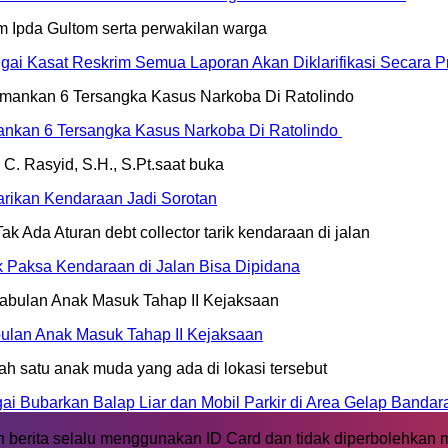
ai Kasat Reskrim Semua Laporan Akan Diklarifikasi Secara Pr
mankan 6 Tersangka Kasus Narkoba Di Ratolindo
rikan Kendaraan Jadi Sorotan
ik Paksa Kendaraan di Jalan Bisa Dipidana
ulan Anak Masuk Tahap II Kejaksaan
 Bubarkan Balap Liar dan Mobil Parkir di Area Gelap Bandar
 berita selalu menggunakan ID Card dan tidak diperbolehkan