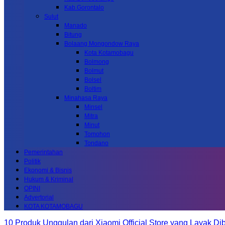
Kab.Gorontalo
Sulut
Manado
Bitung
Bolaang Mongondow Raya
Kota Kotamobagu
Bolmong
Bolmut
Bolsel
Boltim
Minahasa Raya
Minsel
Mitra
Minut
Tomohon
Tondano
Pemerintahan
Politik
Ekonomi & Bisnis
Hukum & Kriminal
OPINI
Advertorial
KOTA KOTAMOBAGU
10 Produk Unggulan dari Xiaomi Official Store yang Layak Dib