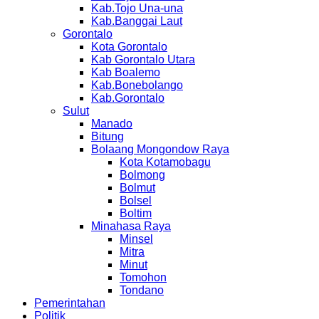
Kab.Tojo Una-una
Kab.Banggai Laut
Gorontalo
Kota Gorontalo
Kab Gorontalo Utara
Kab Boalemo
Kab.Bonebolango
Kab.Gorontalo
Sulut
Manado
Bitung
Bolaang Mongondow Raya
Kota Kotamobagu
Bolmong
Bolmut
Bolsel
Boltim
Minahasa Raya
Minsel
Mitra
Minut
Tomohon
Tondano
Pemerintahan
Politik