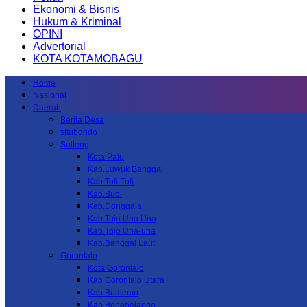
Ekonomi & Bisnis
Hukum & Kriminal
OPINI
Advertorial
KOTA KOTAMOBAGU
Home
Nasional
Daerah
Berita Desa
situbondo
Sulteng
Kota Palu
Kab.Luwuk Banggai
Kab.Toli-Toli
Kab.Buol
Kab.Donggala
Kab Tojo Una Una
Kab.Tojo Una-una
Kab.Banggai Laut
Gorontalo
Kota Gorontalo
Kab Gorontalo Utara
Kab Boalemo
Kab.Bonebolango