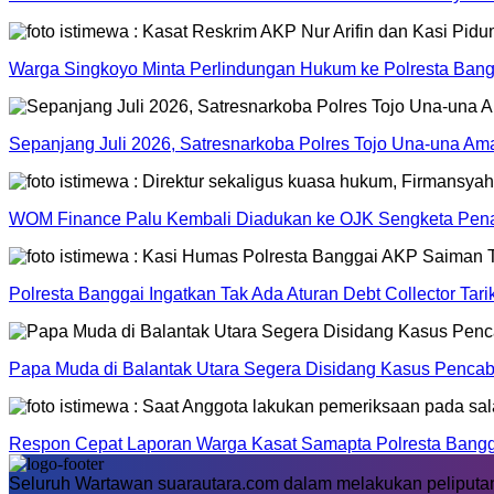
Warga Singkoyo Minta Perlindungan Hukum ke Polresta Bangg
Sepanjang Juli 2026, Satresnarkoba Polres Tojo Una-una A
WOM Finance Palu Kembali Diadukan ke OJK Sengketa Pena
Polresta Banggai Ingatkan Tak Ada Aturan Debt Collector Tar
Papa Muda di Balantak Utara Segera Disidang Kasus Pencab
Respon Cepat Laporan Warga Kasat Samapta Polresta Banggai
Seluruh Wartawan suarautara.com dalam melakukan peliputan