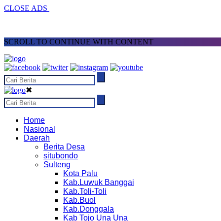
CLOSE ADS
SCROLL TO CONTINUE WITH CONTENT
✖
Home
Nasional
Daerah
Berita Desa
situbondo
Sulteng
Kota Palu
Kab.Luwuk Banggai
Kab.Toli-Toli
Kab.Buol
Kab.Donggala
Kab Tojo Una Una