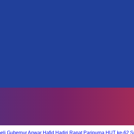
eli
Gubernur Anwar Hafid Hadiri Rapat Paripurna HUT ke-62 S